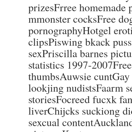
prizesFrree homemade p
mmonster cocksFree dogt
pornographyHotgel erot
clipsPiswing bkack pussi
sexPriscilla barnes pict
statistics 1997-2007Free
thumbsAuwsie cuntGay t
lookjing nudistsFaarm s
storiesFocreed fucxk fan
liverChijcks suckiong d
sexcual contentAuckland