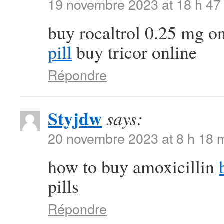
19 novembre 2023 at 18 h 47
buy rocaltrol 0.25 mg o
pill
buy tricor online
Répondre
Styjdw
says:
20 novembre 2023 at 8 h 18 
how to buy amoxicillin
pills
Répondre