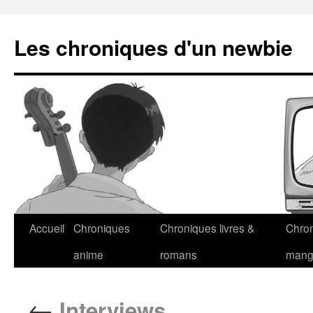
Les chroniques d'un newbie
Accueil
Chroniques
Chroniques livres &
Chro
anime
romans
man
←
Interviews