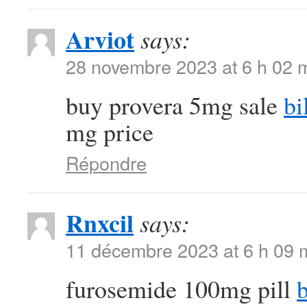
Arviot
says:
28 novembre 2023 at 6 h 02 
buy provera 5mg sale
bi
mg price
Répondre
Rnxcil
says:
11 décembre 2023 at 6 h 09 
furosemide 100mg pill