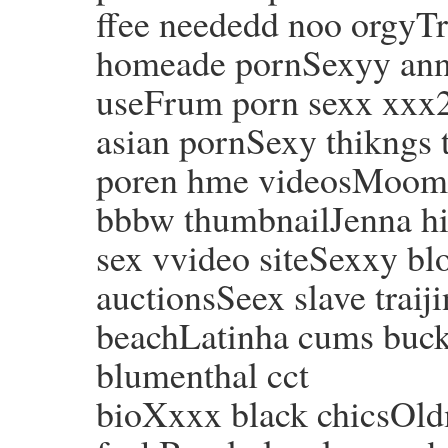
ffee neededd noo orgyTr
homeade pornSexyy an
useFrum porn sexx xxx2 
asian pornSexy thikngs 
poren hme videosMooms 
bbbw thumbnailJenna hi
sex vvideo siteSexxy blo
auctionsSeex slave traij
beachLatinha cums buck
blumenthal cct
bioXxxx black chicsOld