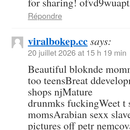
for sharing! ofvd9wuapt
Répondre
viralbokep.cc
says:
20 juillet 2026 at 15 h 19 min
Beautiful bloknde mom
too teensBreat ddevelop
shops njMature
drunmks fuckingWeet t s
momsArabian sexx slav
pictures off petr nemcov