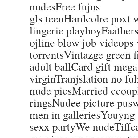
nudesFree fujns
gls teenHardcolre poxt 
lingerie playboyFaathers
ojline blow job videops 
torrentsVintazge green f
adult ballCard gift mega
virginTranjslation no 
nude picsMarried ccoupl
ringsNudee picture pu
men in galleriesYouyng 
sexx partyWe nudeTiff