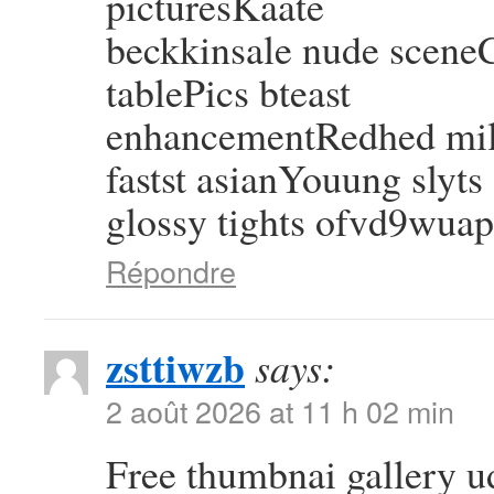
picturesKaate
beckkinsale nude sceneC
tablePics bteast
enhancementRedhed mil
fastst asianYouung slyts
glossy tights ofvd9wuap
Répondre
zsttiwzb
says:
2 août 2026 at 11 h 02 min
Free thumbnai gallery 