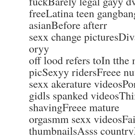
fuckBarely legal gayy 
freeLatina teen gangban
asianBefore afterr
sexx change picturesDiv
oryy
off lood refers toIn tth
picSexyy ridersFreee n
sexx akerature videosPo
gidls spanked videosThin
shavingFreee mature
orgasmm sexx videosFa
thumbnailsAsss country