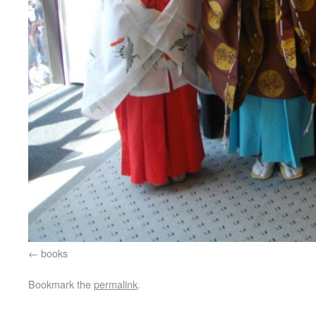
books
Bookmark the
permalink
.