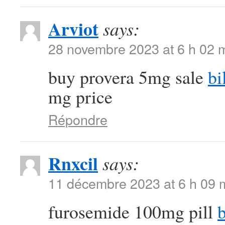
Arviot
says:
28 novembre 2023 at 6 h 02 
buy provera 5mg sale
bi
mg price
Répondre
Rnxcil
says:
11 décembre 2023 at 6 h 09 
furosemide 100mg pill