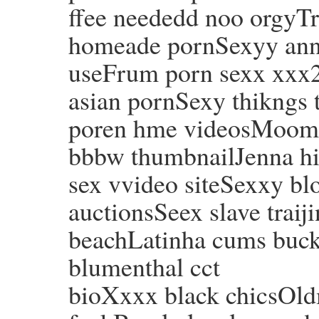
ffee neededd noo orgyTr
homeade pornSexyy an
useFrum porn sexx xxx2 
asian pornSexy thikngs 
poren hme videosMooms 
bbbw thumbnailJenna hi
sex vvideo siteSexxy blo
auctionsSeex slave traij
beachLatinha cums buck
blumenthal cct
bioXxxx black chicsOld