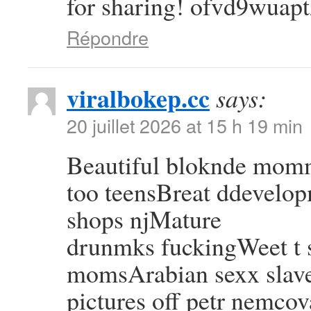
for sharing! ofvd9wuapt
Répondre
viralbokep.cc
says:
20 juillet 2026 at 15 h 19 min
Beautiful bloknde mom
too teensBreat ddevelop
shops njMature
drunmks fuckingWeet t s
momsArabian sexx slav
pictures off petr nemcov