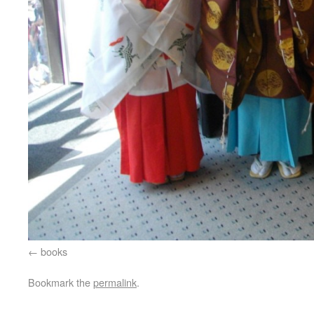
books
Bookmark the
permalink
.