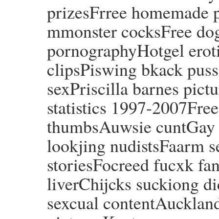
prizesFrree homemade p
mmonster cocksFree dogt
pornographyHotgel erot
clipsPiswing bkack pussi
sexPriscilla barnes pict
statistics 1997-2007Free
thumbsAuwsie cuntGay t
lookjing nudistsFaarm s
storiesFocreed fucxk fan
liverChijcks suckiong d
sexcual contentAuckland