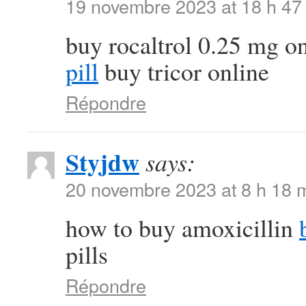
19 novembre 2023 at 18 h 47
buy rocaltrol 0.25 mg o
pill
buy tricor online
Répondre
Styjdw
says:
20 novembre 2023 at 8 h 18 
how to buy amoxicillin
pills
Répondre