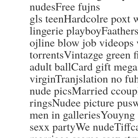
nudesFree fujns
gls teenHardcolre poxt 
lingerie playboyFaathers
ojline blow job videops 
torrentsVintazge green f
adult ballCard gift mega
virginTranjslation no 
nude picsMarried ccoupl
ringsNudee picture pu
men in galleriesYouyng 
sexx partyWe nudeTiff