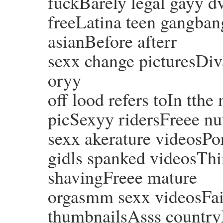
fuckBarely legal gayy 
freeLatina teen gangban
asianBefore afterr
sexx change picturesDiv
oryy
off lood refers toIn tth
picSexyy ridersFreee n
sexx akerature videosPo
gidls spanked videosThin
shavingFreee mature
orgasmm sexx videosFa
thumbnailsAsss country