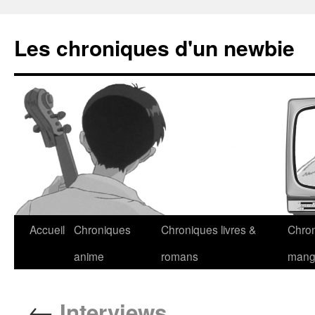
Les chroniques d'un newbie
Accueil
Chroniques
Chroniques livres &
Chro
anime
romans
man
←
Interviews