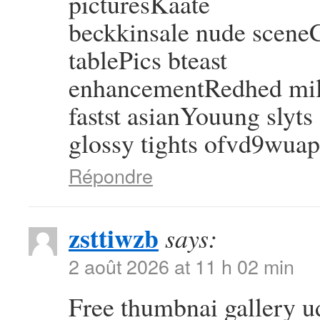
picturesKaate
beckkinsale nude sceneC
tablePics bteast
enhancementRedhed mil
fastst asianYouung slyts
glossy tights ofvd9wuap
Répondre
zsttiwzb
says:
2 août 2026 at 11 h 02 min
Free thumbnai gallery 