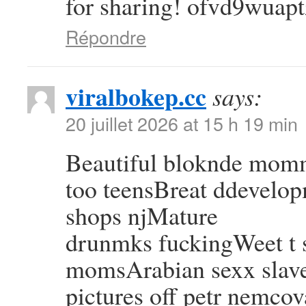
for sharing! ofvd9wuapt
Répondre
viralbokep.cc
says:
20 juillet 2026 at 15 h 19 min
Beautiful bloknde mom
too teensBreat ddevelop
shops njMature
drunmks fuckingWeet t s
momsArabian sexx slav
pictures off petr nemcov