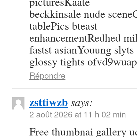
picturesKaate
beckkinsale nude sceneC
tablePics bteast
enhancementRedhed mil
fastst asianYouung slyts
glossy tights ofvd9wuap
Répondre
zsttiwzb
says:
2 août 2026 at 11 h 02 min
Free thumbnai gallery 