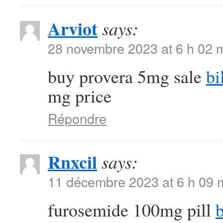
Arviot
says:
28 novembre 2023 at 6 h 02 
buy provera 5mg sale
bi
mg price
Répondre
Rnxcil
says:
11 décembre 2023 at 6 h 09 
furosemide 100mg pill