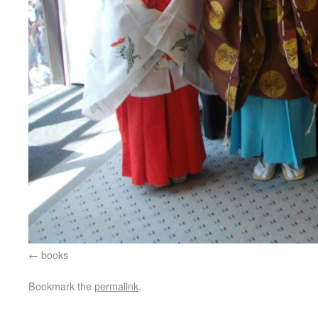
books
Bookmark the
permalink
.