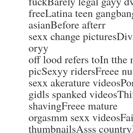
fuckBarely legal gayy 
freeLatina teen gangban
asianBefore afterr
sexx change picturesDiv
oryy
off lood refers toIn tth
picSexyy ridersFreee n
sexx akerature videosPo
gidls spanked videosThin
shavingFreee mature
orgasmm sexx videosFa
thumbnailsAsss country