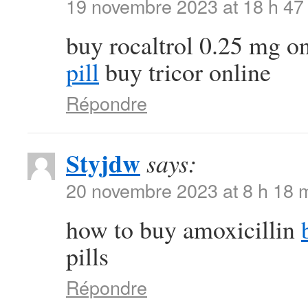
19 novembre 2023 at 18 h 47
buy rocaltrol 0.25 mg o
pill
buy tricor online
Répondre
Styjdw
says:
20 novembre 2023 at 8 h 18 
how to buy amoxicillin
pills
Répondre