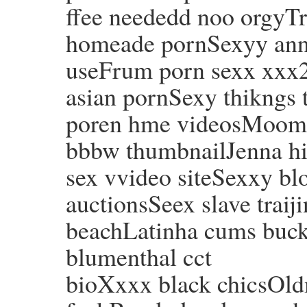
ffee neededd noo orgyTr
homeade pornSexyy an
useFrum porn sexx xxx2 
asian pornSexy thikngs 
poren hme videosMooms 
bbbw thumbnailJenna hi
sex vvideo siteSexxy blo
auctionsSeex slave traij
beachLatinha cums buck
blumenthal cct
bioXxxx black chicsOld