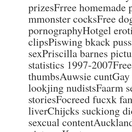
prizesFrree homemade p
mmonster cocksFree dogt
pornographyHotgel erot
clipsPiswing bkack pussi
sexPriscilla barnes pict
statistics 1997-2007Free
thumbsAuwsie cuntGay t
lookjing nudistsFaarm s
storiesFocreed fucxk fan
liverChijcks suckiong d
sexcual contentAuckland