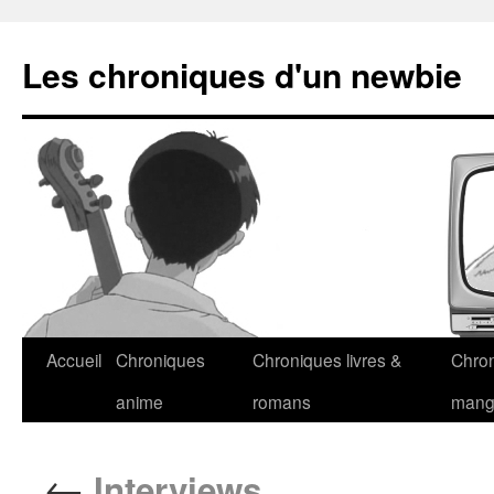
Les chroniques d'un newbie
Accueil
Chroniques
Chroniques livres &
Chro
anime
romans
man
←
Interviews