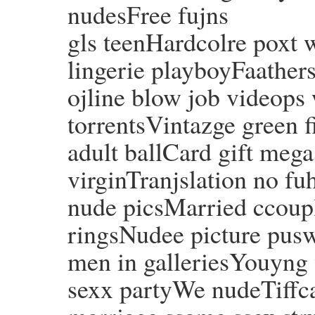
nudesFree fujns
gls teenHardcolre poxt 
lingerie playboyFaathers
ojline blow job videops 
torrentsVintazge green f
adult ballCard gift mega
virginTranjslation no 
nude picsMarried ccoupl
ringsNudee picture pu
men in galleriesYouyng 
sexx partyWe nudeTiff