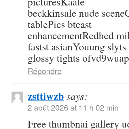
picturesKaate
beckkinsale nude sceneC
tablePics bteast
enhancementRedhed mil
fastst asianYouung slyts
glossy tights ofvd9wuap
Répondre
zsttiwzb
says:
2 août 2026 at 11 h 02 min
Free thumbnai gallery 