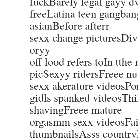
fuckBarely legal gayy 
freeLatina teen gangban
asianBefore afterr
sexx change picturesDiv
oryy
off lood refers toIn tth
picSexyy ridersFreee n
sexx akerature videosPo
gidls spanked videosThin
shavingFreee mature
orgasmm sexx videosFa
thumbnailsAsss country