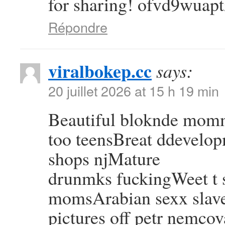
for sharing! ofvd9wuapt
Répondre
viralbokep.cc
says:
20 juillet 2026 at 15 h 19 min
Beautiful bloknde mom
too teensBreat ddevelop
shops njMature
drunmks fuckingWeet t s
momsArabian sexx slav
pictures off petr nemcov