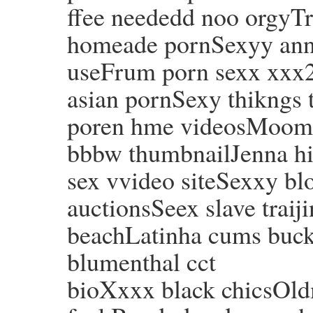
ffee neededd noo orgyTr
homeade pornSexyy an
useFrum porn sexx xxx2 
asian pornSexy thikngs 
poren hme videosMooms 
bbbw thumbnailJenna hi
sex vvideo siteSexxy blo
auctionsSeex slave traij
beachLatinha cums buck
blumenthal cct
bioXxxx black chicsOld