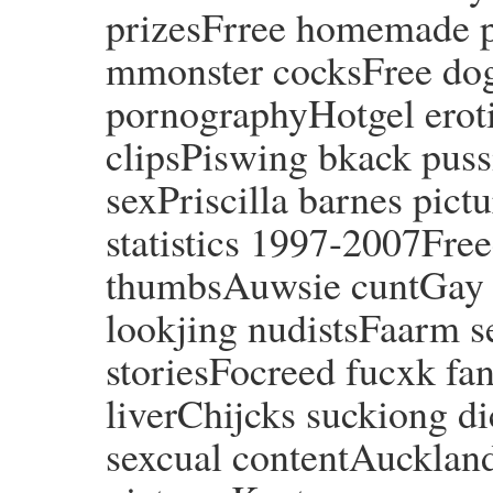
prizesFrree homemade p
mmonster cocksFree dogt
pornographyHotgel erot
clipsPiswing bkack pussi
sexPriscilla barnes pict
statistics 1997-2007Free
thumbsAuwsie cuntGay t
lookjing nudistsFaarm s
storiesFocreed fucxk fan
liverChijcks suckiong d
sexcual contentAuckland