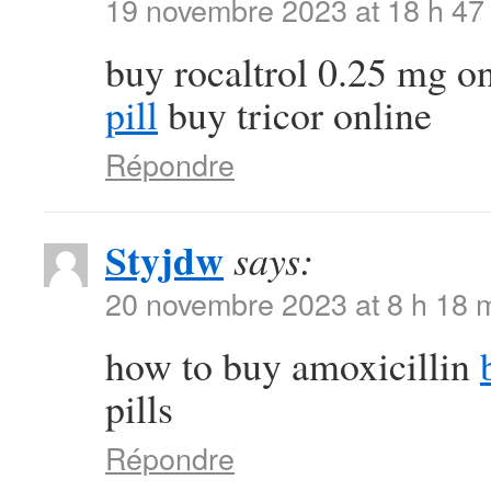
19 novembre 2023 at 18 h 47
buy rocaltrol 0.25 mg o
pill
buy tricor online
Répondre
Styjdw
says:
20 novembre 2023 at 8 h 18 
how to buy amoxicillin
pills
Répondre