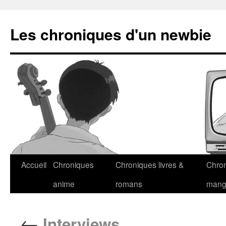
Les chroniques d'un newbie
Accueil
Chroniques
Chroniques livres &
Chro
anime
romans
man
←
Interviews