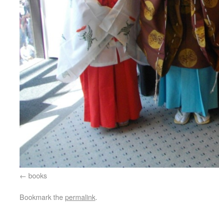
books
Bookmark the
permalink
.