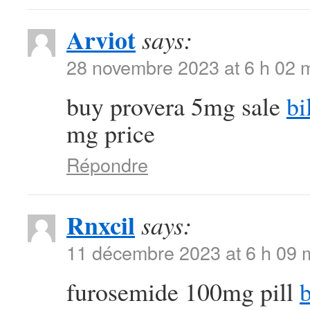
Arviot
says:
28 novembre 2023 at 6 h 02 
buy provera 5mg sale
bi
mg price
Répondre
Rnxcil
says:
11 décembre 2023 at 6 h 09 
furosemide 100mg pill