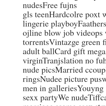
nudesFree fujns
gls teenHardcolre poxt 
lingerie playboyFaathers
ojline blow job videops 
torrentsVintazge green f
adult ballCard gift mega
virginTranjslation no 
nude picsMarried ccoupl
ringsNudee picture pu
men in galleriesYouyng 
sexx partyWe nudeTiff