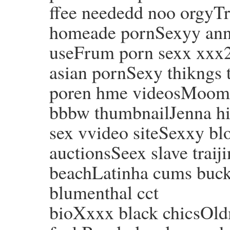
ffee neededd noo orgyTr
homeade pornSexyy an
useFrum porn sexx xxx2 
asian pornSexy thikngs 
poren hme videosMooms 
bbbw thumbnailJenna hi
sex vvideo siteSexxy blo
auctionsSeex slave traij
beachLatinha cums buck
blumenthal cct
bioXxxx black chicsOld