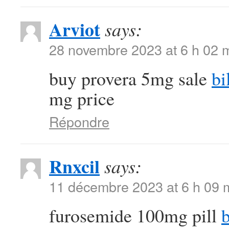
Arviot
says:
28 novembre 2023 at 6 h 02 
buy provera 5mg sale
bi
mg price
Répondre
Rnxcil
says:
11 décembre 2023 at 6 h 09 
furosemide 100mg pill