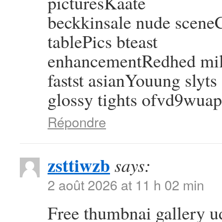
picturesKaate
beckkinsale nude sceneC
tablePics bteast
enhancementRedhed mil
fastst asianYouung slyts
glossy tights ofvd9wuap
Répondre
zsttiwzb
says:
2 août 2026 at 11 h 02 min
Free thumbnai gallery 