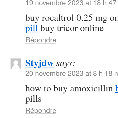
19 novembre 2023 at 18 h 47
buy rocaltrol 0.25 mg o
pill
buy tricor online
Répondre
Styjdw
says:
20 novembre 2023 at 8 h 18 
how to buy amoxicillin
pills
Répondre