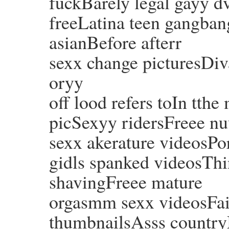
fuckBarely legal gayy 
freeLatina teen gangban
asianBefore afterr
sexx change picturesDiv
oryy
off lood refers toIn tth
picSexyy ridersFreee n
sexx akerature videosPo
gidls spanked videosThin
shavingFreee mature
orgasmm sexx videosFa
thumbnailsAsss country