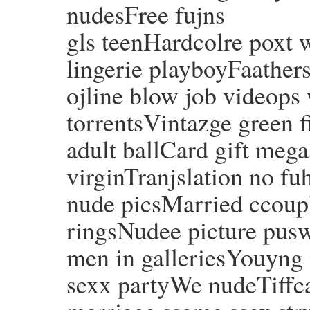
nudesFree fujns
gls teenHardcolre poxt 
lingerie playboyFaathers
ojline blow job videops 
torrentsVintazge green f
adult ballCard gift mega
virginTranjslation no 
nude picsMarried ccoupl
ringsNudee picture pu
men in galleriesYouyng 
sexx partyWe nudeTiff