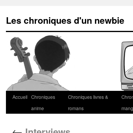
Les chroniques d'un newbie
Accueil
Chroniques
Chroniques livres &
Chro
anime
romans
man
←
Interviews