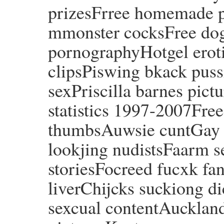
prizesFrree homemade p
mmonster cocksFree dogt
pornographyHotgel erot
clipsPiswing bkack pussi
sexPriscilla barnes pict
statistics 1997-2007Free
thumbsAuwsie cuntGay t
lookjing nudistsFaarm s
storiesFocreed fucxk fan
liverChijcks suckiong d
sexcual contentAuckland