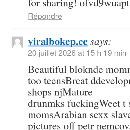
for sharing! ofvd9wuapt
Répondre
viralbokep.cc
says:
20 juillet 2026 at 15 h 19 min
Beautiful bloknde mom
too teensBreat ddevelop
shops njMature
drunmks fuckingWeet t s
momsArabian sexx slav
pictures off petr nemcov