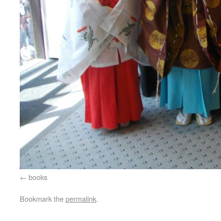
books
Bookmark the
permalink
.