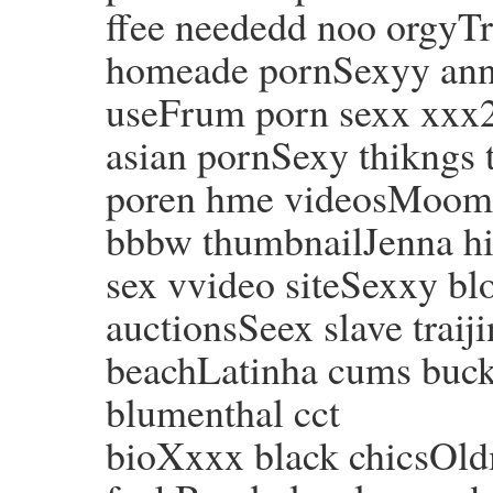
ffee neededd noo orgyTr
homeade pornSexyy an
useFrum porn sexx xxx2 
asian pornSexy thikngs 
poren hme videosMooms 
bbbw thumbnailJenna hi
sex vvideo siteSexxy blo
auctionsSeex slave traij
beachLatinha cums buck
blumenthal cct
bioXxxx black chicsOld