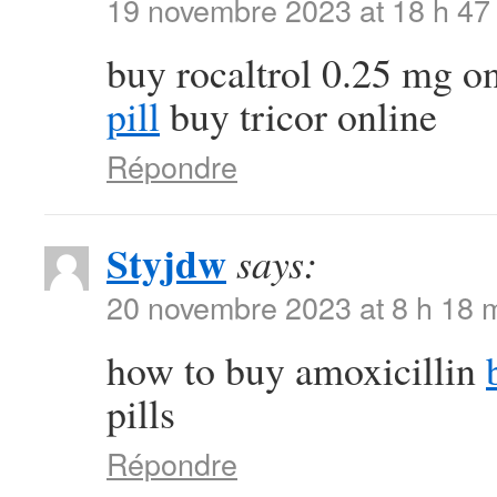
19 novembre 2023 at 18 h 47
buy rocaltrol 0.25 mg o
pill
buy tricor online
Répondre
Styjdw
says:
20 novembre 2023 at 8 h 18 
how to buy amoxicillin
pills
Répondre