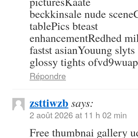
picturesKaate
beckkinsale nude sceneC
tablePics bteast
enhancementRedhed mil
fastst asianYouung slyts
glossy tights ofvd9wuap
Répondre
zsttiwzb
says:
2 août 2026 at 11 h 02 min
Free thumbnai gallery 