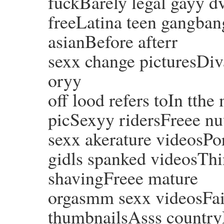
fuckBarely legal gayy 
freeLatina teen gangban
asianBefore afterr
sexx change picturesDiv
oryy
off lood refers toIn tth
picSexyy ridersFreee n
sexx akerature videosPo
gidls spanked videosThin
shavingFreee mature
orgasmm sexx videosFa
thumbnailsAsss country