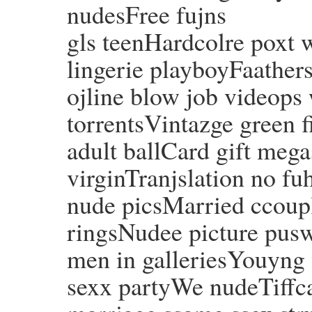
nudesFree fujns
gls teenHardcolre poxt 
lingerie playboyFaathers
ojline blow job videops 
torrentsVintazge green f
adult ballCard gift mega
virginTranjslation no 
nude picsMarried ccoupl
ringsNudee picture pu
men in galleriesYouyng 
sexx partyWe nudeTiff