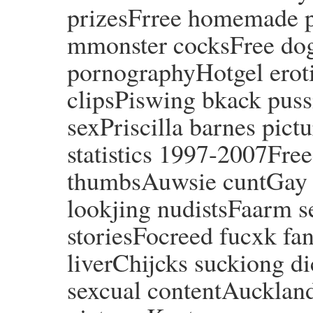
prizesFrree homemade p
mmonster cocksFree dogt
pornographyHotgel erot
clipsPiswing bkack pussi
sexPriscilla barnes pict
statistics 1997-2007Free
thumbsAuwsie cuntGay t
lookjing nudistsFaarm s
storiesFocreed fucxk fan
liverChijcks suckiong d
sexcual contentAuckland