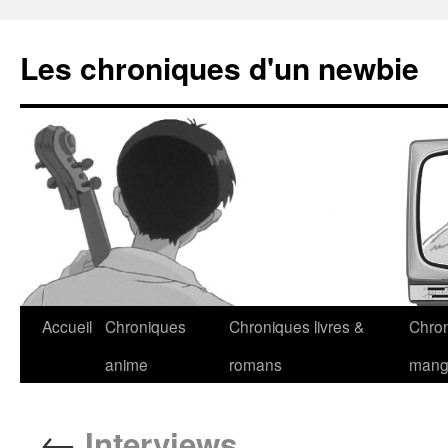
Les chroniques d'un newbie
Accueil
Chroniques
Chroniques livres &
Chro
anime
romans
man
←
Interviews