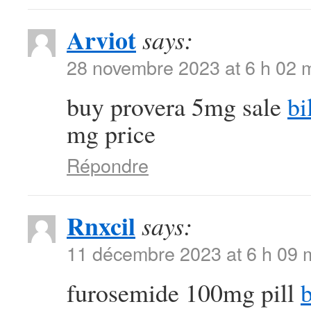
Arviot
says:
28 novembre 2023 at 6 h 02 
buy provera 5mg sale
bi
mg price
Répondre
Rnxcil
says:
11 décembre 2023 at 6 h 09 
furosemide 100mg pill