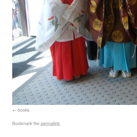
books
Bookmark the
permalink
.