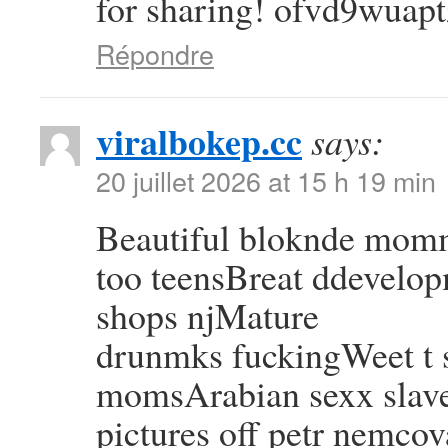
for sharing! ofvd9wuapt
Répondre
viralbokep.cc
says:
20 juillet 2026 at 15 h 19 min
Beautiful bloknde mom
too teensBreat ddevelop
shops njMature
drunmks fuckingWeet t s
momsArabian sexx slav
pictures off petr nemcov