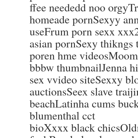
ffee neededd noo orgyTr
homeade pornSexyy an
useFrum porn sexx xxx2 
asian pornSexy thikngs 
poren hme videosMooms 
bbbw thumbnailJenna hi
sex vvideo siteSexxy blo
auctionsSeex slave traij
beachLatinha cums buck
blumenthal cct
bioXxxx black chicsOld