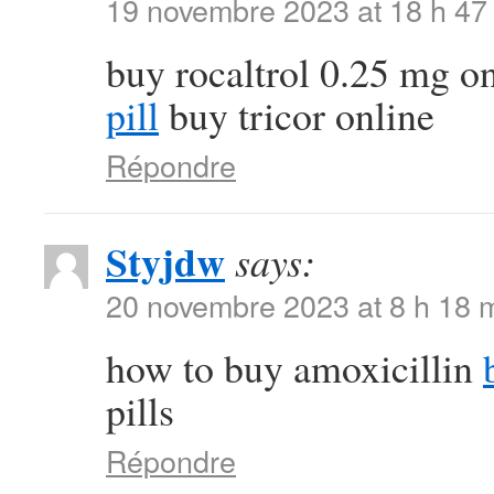
19 novembre 2023 at 18 h 47
buy rocaltrol 0.25 mg o
pill
buy tricor online
Répondre
Styjdw
says:
20 novembre 2023 at 8 h 18 
how to buy amoxicillin
pills
Répondre