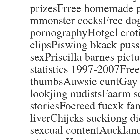
prizesFrree homemade p
mmonster cocksFree dogt
pornographyHotgel erot
clipsPiswing bkack pussi
sexPriscilla barnes pict
statistics 1997-2007Free
thumbsAuwsie cuntGay t
lookjing nudistsFaarm s
storiesFocreed fucxk fan
liverChijcks suckiong d
sexcual contentAuckland