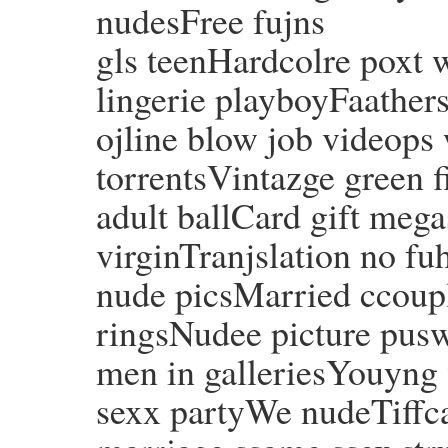
nudesFree fujns
gls teenHardcolre poxt 
lingerie playboyFaathers
ojline blow job videops 
torrentsVintazge green f
adult ballCard gift mega
virginTranjslation no 
nude picsMarried ccoupl
ringsNudee picture pu
men in galleriesYouyng 
sexx partyWe nudeTiff