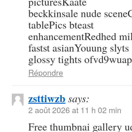
picturesKaate
beckkinsale nude sceneC
tablePics bteast
enhancementRedhed mil
fastst asianYouung slyts
glossy tights ofvd9wuap
Répondre
zsttiwzb
says:
2 août 2026 at 11 h 02 min
Free thumbnai gallery 