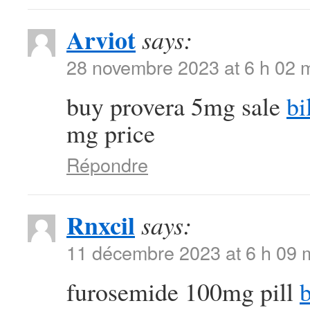
Arviot
says:
28 novembre 2023 at 6 h 02 
buy provera 5mg sale
bi
mg price
Répondre
Rnxcil
says:
11 décembre 2023 at 6 h 09 
furosemide 100mg pill