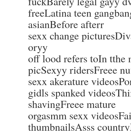
fuckBarely legal gayy 
freeLatina teen gangban
asianBefore afterr
sexx change picturesDiv
oryy
off lood refers toIn tth
picSexyy ridersFreee n
sexx akerature videosPo
gidls spanked videosThin
shavingFreee mature
orgasmm sexx videosFa
thumbnailsAsss country