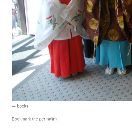
books
Bookmark the
permalink
.