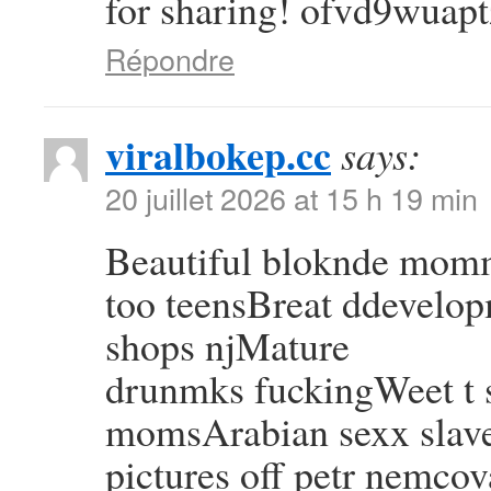
for sharing! ofvd9wuapt
Répondre
viralbokep.cc
says:
20 juillet 2026 at 15 h 19 min
Beautiful bloknde mom
too teensBreat ddevelop
shops njMature
drunmks fuckingWeet t s
momsArabian sexx slav
pictures off petr nemcov