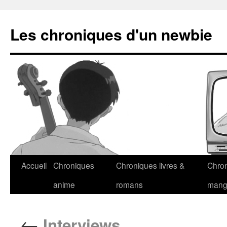
Les chroniques d'un newbie
Accueil
Chroniques
Chroniques livres &
Chro
anime
romans
man
←
Interviews