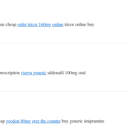
ine cheap
order tricor 160mg online
tricor online buy
prescription
viagra generic
sildenafil 100mg oral
heap
geodon 80mg over the counter
buy generic imipramine