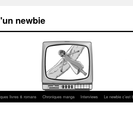
'un newbie
ques livres & romans
Chroniques manga
Interviews
Le newbie c’est b