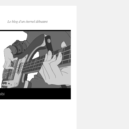
Le blog d'un éternel débutant
ibi