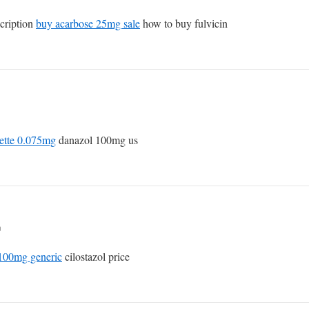
cription
buy acarbose 25mg sale
how to buy fulvicin
zette 0.075mg
danazol 100mg us
n
 100mg generic
cilostazol price