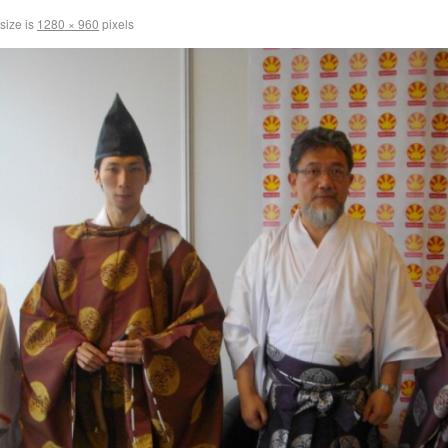
 size is
1280 × 960
pixels