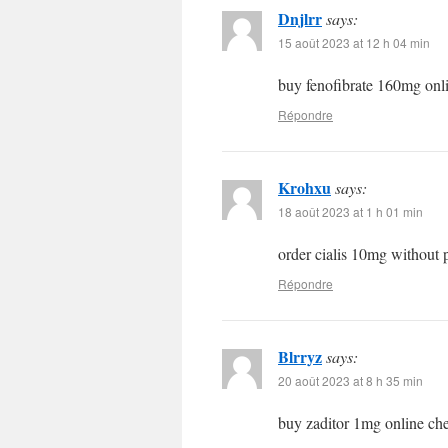
Dnjlrr
says:
15 août 2023 at 12 h 04 min
buy fenofibrate 160mg onl
Répondre
Krohxu
says:
18 août 2023 at 1 h 01 min
order cialis 10mg without 
Répondre
Blrryz
says:
20 août 2023 at 8 h 35 min
buy zaditor 1mg online c