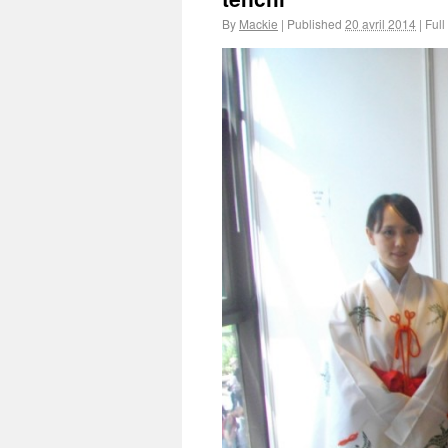
By
Mackie
|
Published
20 avril 2014
|
Full