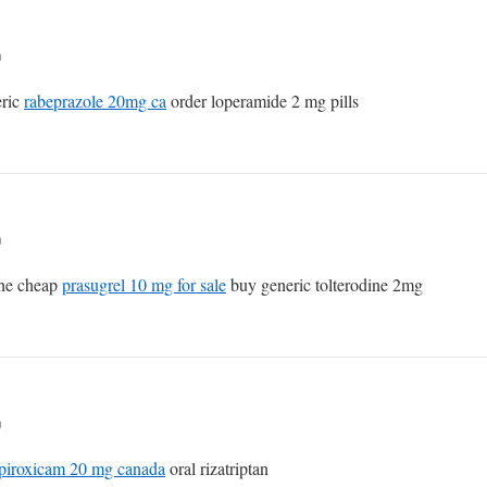
n
eric
rabeprazole 20mg ca
order loperamide 2 mg pills
n
ine cheap
prasugrel 10 mg for sale
buy generic tolterodine 2mg
n
piroxicam 20 mg canada
oral rizatriptan