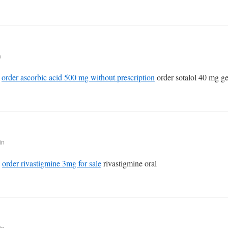
n
g
order ascorbic acid 500 mg without prescription
order sotalol 40 mg ge
in
n
order rivastigmine 3mg for sale
rivastigmine oral
in