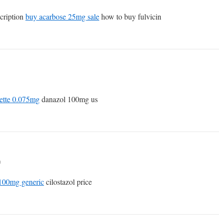
cription
buy acarbose 25mg sale
how to buy fulvicin
zette 0.075mg
danazol 100mg us
n
 100mg generic
cilostazol price