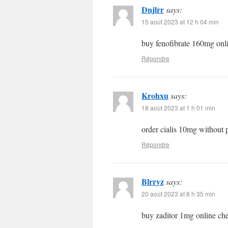
Dnjlrr
says:
15 août 2023 at 12 h 04 min
buy fenofibrate 160mg onl
Répondre
Krohxu
says:
18 août 2023 at 1 h 01 min
order cialis 10mg without 
Répondre
Blrryz
says:
20 août 2023 at 8 h 35 min
buy zaditor 1mg online c