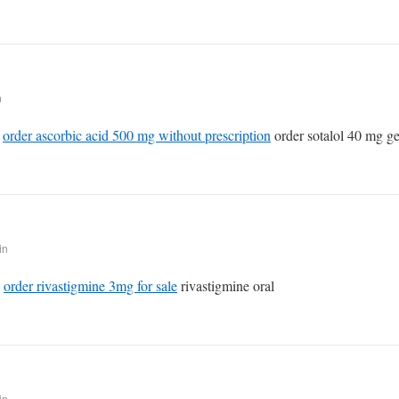
n
g
order ascorbic acid 500 mg without prescription
order sotalol 40 mg ge
in
n
order rivastigmine 3mg for sale
rivastigmine oral
in