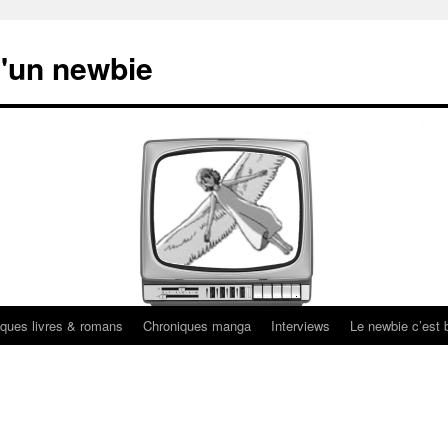
'un newbie
ques livres & romans
Chroniques manga
Interviews
Le newbie c’est b