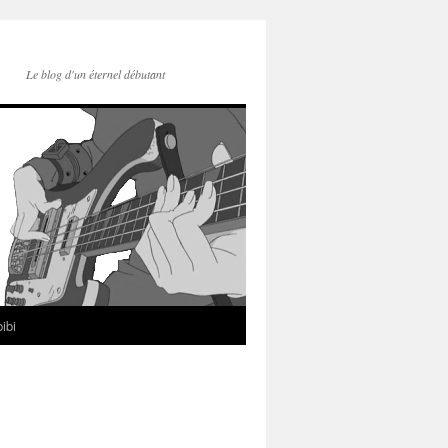
Le blog d'un éternel débutant
ibi