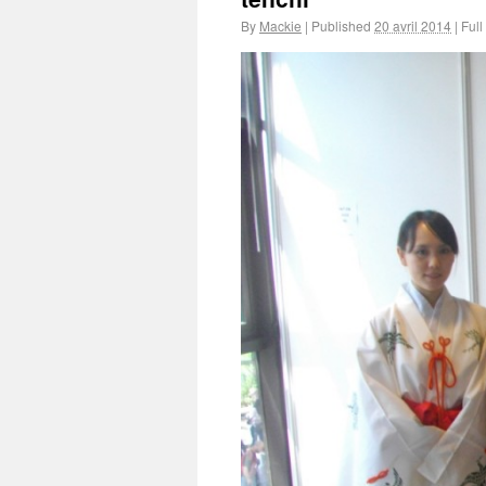
By
Mackie
|
Published
20 avril 2014
|
Full