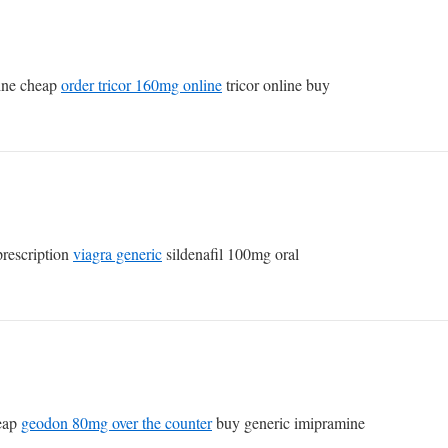
ine cheap
order tricor 160mg online
tricor online buy
prescription
viagra generic
sildenafil 100mg oral
heap
geodon 80mg over the counter
buy generic imipramine