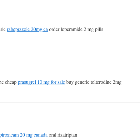
n
eric
rabeprazole 20mg ca
order loperamide 2 mg pills
n
ine cheap
prasugrel 10 mg for sale
buy generic tolterodine 2mg
n
piroxicam 20 mg canada
oral rizatriptan