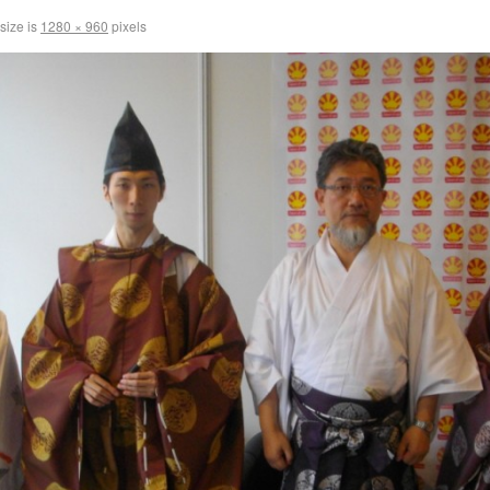
 size is
1280 × 960
pixels