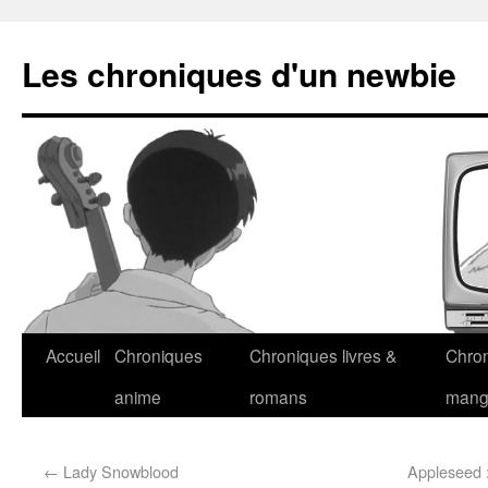
Les chroniques d'un newbie
Accueil
Chroniques
Chroniques livres &
Chro
anime
romans
man
←
Lady Snowblood
Appleseed 