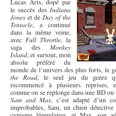
Lucas Arts, dopé par
le succès des
Indiana
Jones
et de
Day of the
Tentacle
, a continué
dans la même veine,
avec
Full Throttle
, la
saga des
Monkey
Island
, et surtout, mon
absolu préféré du
monde de l’univers des plus forts, le 
the Road
, le seul jeu du genre qu
recommencé à plusieurs reprises, 
comme on se replonge dans une BD ou 
Sam and Max
, c’est adapté d’un c
improbables, Sam, un chien détective
cynisme légendaires, et Max, son ad