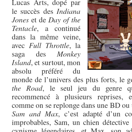
Lucas Arts, dopé par
le succès des
Indiana
Jones
et de
Day of the
Tentacle
, a continué
dans la même veine,
avec
Full Throttle
, la
saga des
Monkey
Island
, et surtout, mon
absolu préféré du
monde de l’univers des plus forts, le 
the Road
, le seul jeu du genre qu
recommencé à plusieurs reprises, 
comme on se replonge dans une BD ou 
Sam and Max
, c’est adapté d’un c
improbables, Sam, un chien détective
cynisme légendaires, et Max, son ad