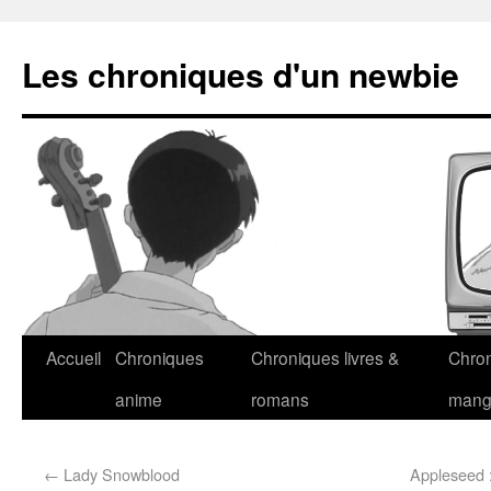
Les chroniques d'un newbie
Accueil
Chroniques
Chroniques livres &
Chro
anime
romans
man
←
Lady Snowblood
Appleseed 