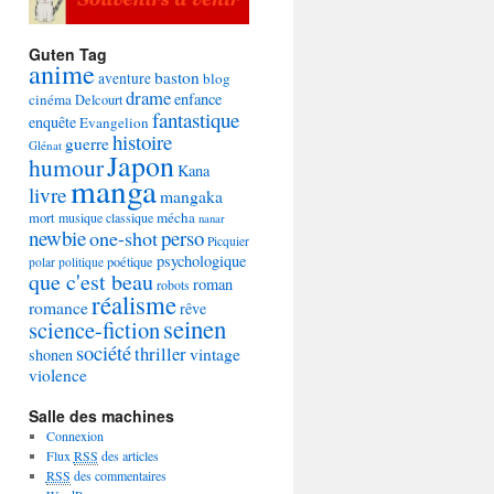
Guten Tag
anime
baston
aventure
blog
drame
enfance
cinéma
Delcourt
fantastique
enquête
Evangelion
histoire
guerre
Glénat
Japon
humour
Kana
manga
livre
mangaka
mécha
mort
musique classique
nanar
newbie
perso
one-shot
Picquier
psychologique
poétique
polar
politique
que c'est beau
roman
robots
réalisme
romance
rêve
seinen
science-fiction
société
thriller
vintage
shonen
violence
Salle des machines
Connexion
Flux
RSS
des articles
RSS
des commentaires