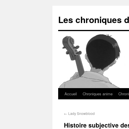
Les chroniques d
Accueil
Chroniques anime
Chroni
←
Lady Snowblood
Histoire subjective de