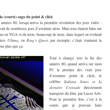
 la (courte) saga du point & click
nnées 80, lorsqu’arriva la première révolution des jeux vidéo :
avait de nombreux jeux d’aventure alors. Mais tous étaient bâtis sur
ans en VGA et du texte, beaucoup de texte, dans lequel on évoluait
miers
Ultima
, ou
King’s Quest
, par exemple, c’était vraiment la
 pas plus que ça.
Tout à changé vers la fin des
années 80, quand arriva sur mon
PC le premier des vrais jeux
d’aventure point & click, le
célèbre
Indiana Jones et la
dernière Croisade
directement
transposé du film, par Lucas Arts.
Pour la première fois, c’est à la
souris que je pouvais faire