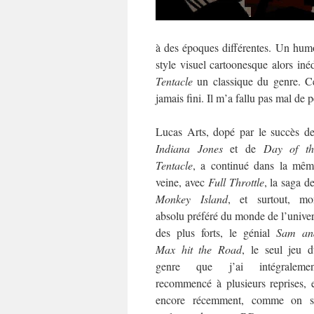
à des époques différentes. Un humo
style visuel cartoonesque alors inéd
Tentacle
un classique du genre. Cel
jamais fini. Il m’a fallu pas mal de
Lucas Arts, dopé par le succès d
Indiana Jones
et de
Day of th
Tentacle
, a continué dans la mêm
veine, avec
Full Throttle
, la saga d
Monkey Island
, et surtout, mo
absolu préféré du monde de l’unive
des plus forts, le génial
Sam an
Max hit the Road
, le seul jeu 
genre que j’ai intégralemen
recommencé à plusieurs reprises, 
encore récemment, comme on s