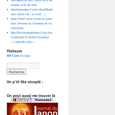
stalvanpelt.nl
dans
Tokyo fin d’un
monde, et fin de série
Spielautomaten Casino Kreditkarte
dans
Sprite (oh ! ce court…)
james bond casino royale pc game
dans
Satsuma ou l’honneur de ses
Samouraïs
http://Dosdearquitectura.Com
dans
Goldorak/Ufo Robot Grendizer :
« L’épisode culte »
Visiteurs
465 Users
En ligne
Un p’tit like siouplé :
On peut aussi me trouver là