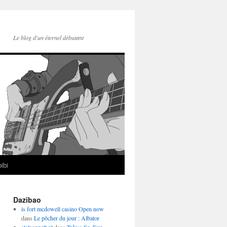
Le blog d'un éternel débutant
ibi
Dazibao
is fort mcdowell casino Open now
dans
Le pôcher du jour : Albator