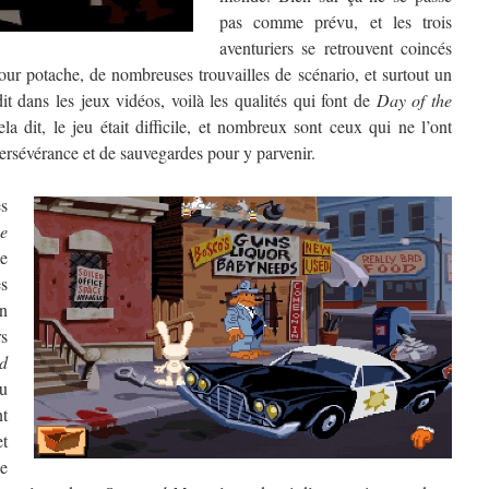
pas comme prévu, et les trois
aventuriers se retrouvent coincés
ur potache, de nombreuses trouvailles de scénario, et surtout un
it dans les jeux vidéos, voilà les qualités qui font de
Day of the
a dit, le jeu était difficile, et nombreux sont ceux qui ne l’ont
 persévérance et de sauvegardes pour y parvenir.
es
e
e
es
n
rs
d
du
t
et
e