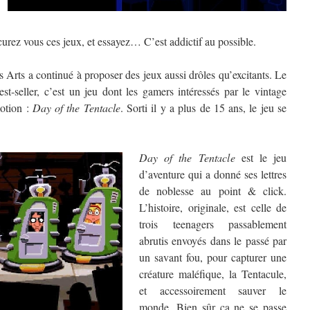
urez vous ces jeux, et essayez… C’est addictif au possible.
 Arts a continué à proposer des jeux aussi drôles qu’excitants. Le
t-seller, c’est un jeu dont les gamers intéressés par le vintage
motion :
Day of the Tentacle
. Sorti il y a plus de 15 ans, le jeu se
Day of the Tentacle
est le jeu
d’aventure qui a donné ses lettres
de noblesse au point & click.
L’histoire, originale, est celle de
trois teenagers passablement
abrutis envoyés dans le passé par
un savant fou, pour capturer une
créature maléfique, la Tentacule,
et accessoirement sauver le
monde. Bien sûr ça ne se passe