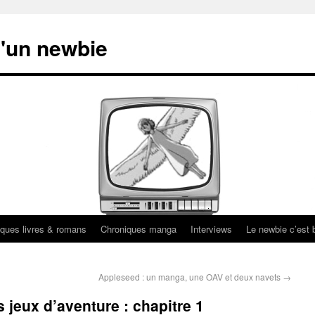
'un newbie
ques livres & romans
Chroniques manga
Interviews
Le newbie c’est b
Appleseed : un manga, une OAV et deux navets
→
s jeux d’aventure : chapitre 1