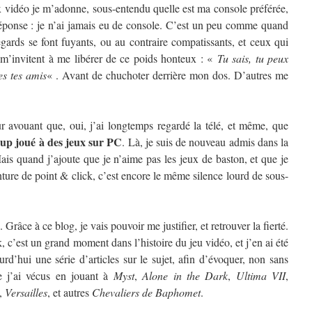
vidéo je m’adonne, sous-entendu quelle est ma console préférée,
éponse : je n’ai jamais eu de console. C’est un peu comme quand
regards se font fuyants, ou au contraire compatissants, et ceux qui
 m’invitent à me libérer de ce poids honteux : «
Tu sais, tu peux
es tes amis
« . Avant de chuchoter derrière mon dos. D’autres me
ur avouant que, oui, j’ai longtemps regardé la télé, et même, que
oup joué à des jeux sur PC
. Là, je suis de nouveau admis dans la
ais quand j’ajoute que je n’aime pas les jeux de baston, et que je
ture de point & click, c’est encore le même silence lourd de sous-
 Grâce à ce blog, je vais pouvoir me justifier, et retrouver la fierté.
, c’est un grand moment dans l’histoire du jeu vidéo, et j’en ai été
rd’hui une série d’articles sur le sujet, afin d’évoquer, non sans
e j’ai vécus en jouant à
Myst
,
Alone in the Dark
,
Ultima VII
,
,
Versailles
, et autres
Chevaliers de Baphomet
.