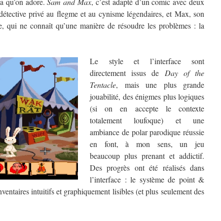
a qu’on adore.
Sam and Max
, c’est adapté d’un comic avec deux
étective privé au flegme et au cynisme légendaires, et Max, son
e, qui ne connaît qu’une manière de résoudre les problèmes : la
Le style et l’interface sont
directement issus de
Day of the
Tentacle
, mais une plus grande
jouabilité, des énigmes plus logiques
(si on en accepte le contexte
totalement loufoque) et une
ambiance de polar parodique réussie
en font, à mon sens, un jeu
beaucoup plus prenant et addictif.
Des progrès ont été réalisés dans
l’interface : le système de point &
nventaires intuitifs et graphiquement lisibles (et plus seulement des