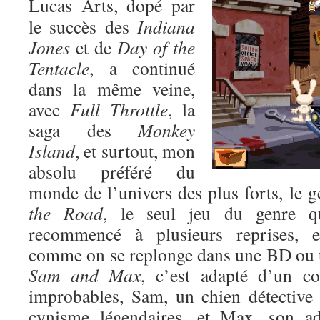
Lucas Arts, dopé par
le succès des
Indiana
Jones
et de
Day of the
Tentacle
, a continué
dans la même veine,
avec
Full Throttle
, la
saga des
Monkey
Island
, et surtout, mon
absolu préféré du
monde de l’univers des plus forts, le 
the Road
, le seul jeu du genre qu
recommencé à plusieurs reprises, 
comme on se replonge dans une BD ou 
Sam and Max
, c’est adapté d’un c
improbables, Sam, un chien détective
cynisme légendaires, et Max, son ad