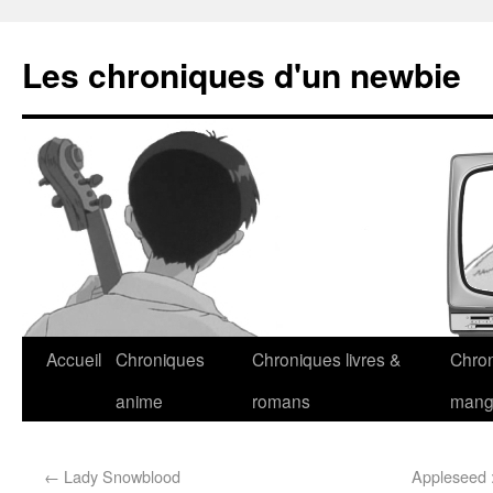
Les chroniques d'un newbie
Accueil
Chroniques
Chroniques livres &
Chro
anime
romans
man
←
Lady Snowblood
Appleseed 