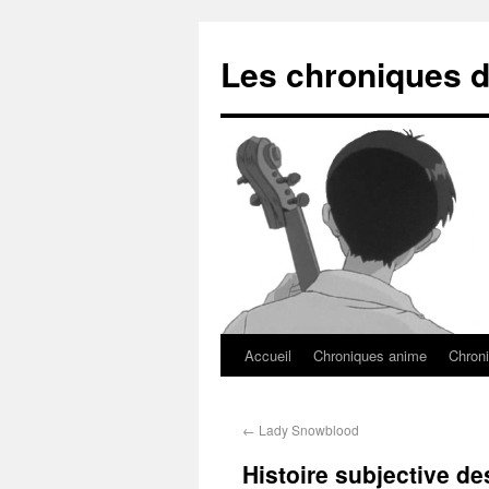
Les chroniques d
Accueil
Chroniques anime
Chroni
←
Lady Snowblood
Histoire subjective de