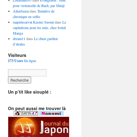
LMartinez95
dans
Evangelion : suite
pour violoncelle de Bach, par Shinji
AllenSaxia
dans
Tentative de
chronique en selfie
raaputusarvat Kasino Suomi
dans
Le
capitalisme pour les nuls, chez Soleil
Manga
dream11
dans
Le chien gardien
d’étoiles
Visiteurs
173 Users
En ligne
Un p’tit like siouplé :
On peut aussi me trouver là