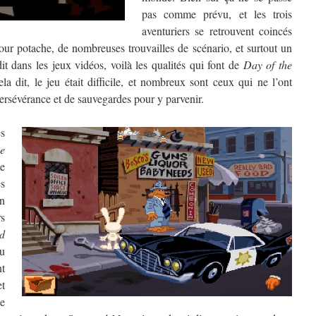
pas comme prévu, et les trois
aventuriers se retrouvent coincés
ur potache, de nombreuses trouvailles de scénario, et surtout un
it dans les jeux vidéos, voilà les qualités qui font de
Day of the
a dit, le jeu était difficile, et nombreux sont ceux qui ne l’ont
 persévérance et de sauvegardes pour y parvenir.
es
e
e
es
n
rs
d
du
t
et
e