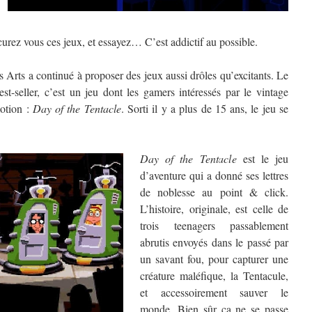
urez vous ces jeux, et essayez… C’est addictif au possible.
 Arts a continué à proposer des jeux aussi drôles qu’excitants. Le
t-seller, c’est un jeu dont les gamers intéressés par le vintage
motion :
Day of the Tentacle
. Sorti il y a plus de 15 ans, le jeu se
Day of the Tentacle
est le jeu
d’aventure qui a donné ses lettres
de noblesse au point & click.
L’histoire, originale, est celle de
trois teenagers passablement
abrutis envoyés dans le passé par
un savant fou, pour capturer une
créature maléfique, la Tentacule,
et accessoirement sauver le
monde. Bien sûr ça ne se passe