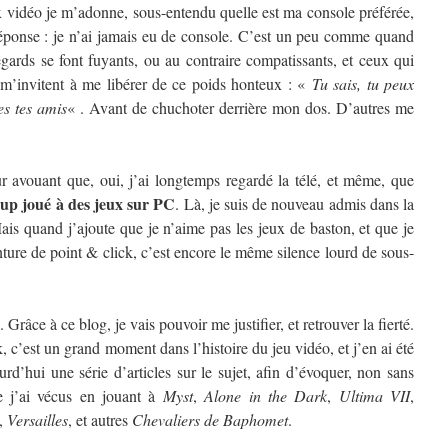
vidéo je m’adonne, sous-entendu quelle est ma console préférée,
éponse : je n’ai jamais eu de console. C’est un peu comme quand
regards se font fuyants, ou au contraire compatissants, et ceux qui
 m’invitent à me libérer de ce poids honteux : «
Tu sais, tu peux
es tes amis
« . Avant de chuchoter derrière mon dos. D’autres me
ur avouant que, oui, j’ai longtemps regardé la télé, et même, que
oup joué à des jeux sur PC
. Là, je suis de nouveau admis dans la
ais quand j’ajoute que je n’aime pas les jeux de baston, et que je
ture de point & click, c’est encore le même silence lourd de sous-
 Grâce à ce blog, je vais pouvoir me justifier, et retrouver la fierté.
, c’est un grand moment dans l’histoire du jeu vidéo, et j’en ai été
rd’hui une série d’articles sur le sujet, afin d’évoquer, non sans
e j’ai vécus en jouant à
Myst
,
Alone in the Dark
,
Ultima VII
,
,
Versailles
, et autres
Chevaliers de Baphomet
.