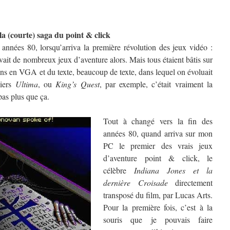
 la (courte) saga du point & click
nnées 80, lorsqu’arriva la première révolution des jeux vidéo :
avait de nombreux jeux d’aventure alors. Mais tous étaient bâtis sur
ans en VGA et du texte, beaucoup de texte, dans lequel on évoluait
miers
Ultima
, ou
King’s Quest
, par exemple, c’était vraiment la
 pas plus que ça.
Tout à changé vers la fin des
années 80, quand arriva sur mon
PC le premier des vrais jeux
d’aventure point & click, le
célèbre
Indiana Jones et la
dernière Croisade
directement
transposé du film, par Lucas Arts.
Pour la première fois, c’est à la
souris que je pouvais faire