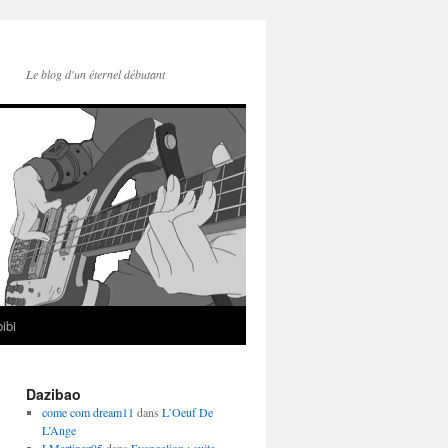
Le blog d'un éternel débutant
ibi
Dazibao
come com dream11
dans
L’Oeuf De
L’Ange