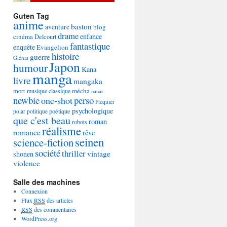
Guten Tag
anime
baston
aventure
blog
drame
enfance
cinéma
Delcourt
fantastique
enquête
Evangelion
histoire
guerre
Glénat
Japon
humour
Kana
manga
livre
mangaka
mécha
mort
musique classique
nanar
newbie
perso
one-shot
Picquier
psychologique
poétique
polar
politique
que c'est beau
roman
robots
réalisme
romance
rêve
seinen
science-fiction
société
thriller
vintage
shonen
violence
Salle des machines
Connexion
Flux
RSS
des articles
RSS
des commentaires
WordPress.org