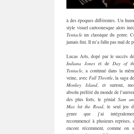
à des époques différentes. Un humo
style visuel cartoonesque alors inéd
Tentacle
un classique du genre. Cel
jamais fini. Il m’a fallu pas mal de
Lucas Arts, dopé par le succès d
Indiana Jones
et de
Day of th
Tentacle
, a continué dans la mêm
veine, avec
Full Throttle
, la saga d
Monkey Island
, et surtout, mo
absolu préféré du monde de l’unive
des plus forts, le génial
Sam an
Max hit the Road
, le seul jeu 
genre que j’ai intégralemen
recommencé à plusieurs reprises, 
encore récemment, comme on s