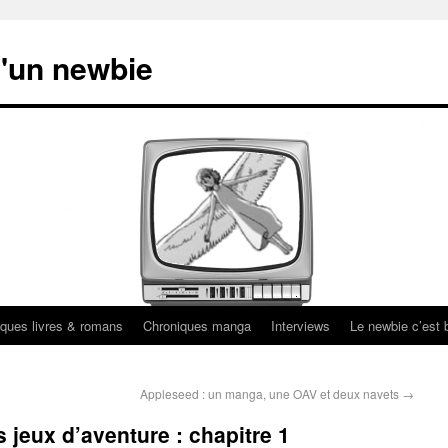
'un newbie
ques livres & romans
Chroniques manga
Interviews
Le newbie c’est b
Appleseed : un manga, une OAV et deux navets
→
s jeux d’aventure : chapitre 1