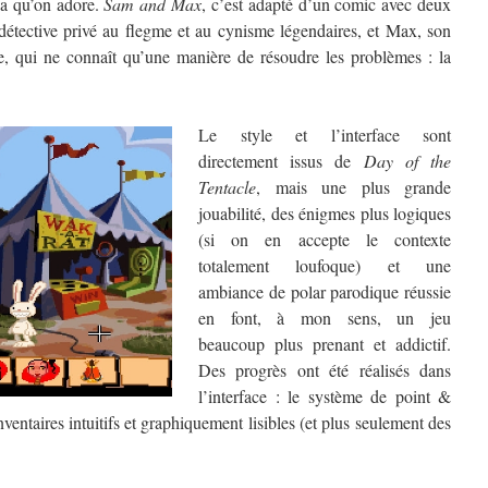
a qu’on adore.
Sam and Max
, c’est adapté d’un comic avec deux
étective privé au flegme et au cynisme légendaires, et Max, son
e, qui ne connaît qu’une manière de résoudre les problèmes : la
Le style et l’interface sont
directement issus de
Day of the
Tentacle
, mais une plus grande
jouabilité, des énigmes plus logiques
(si on en accepte le contexte
totalement loufoque) et une
ambiance de polar parodique réussie
en font, à mon sens, un jeu
beaucoup plus prenant et addictif.
Des progrès ont été réalisés dans
l’interface : le système de point &
nventaires intuitifs et graphiquement lisibles (et plus seulement des