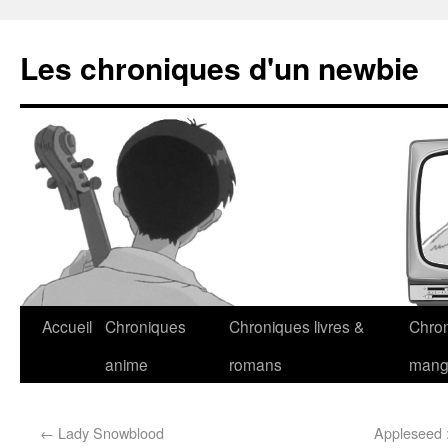
Les chroniques d'un newbie
Accueil
Chroniques
Chroniques livres &
Chro
anime
romans
man
←
Lady Snowblood
Appleseed 