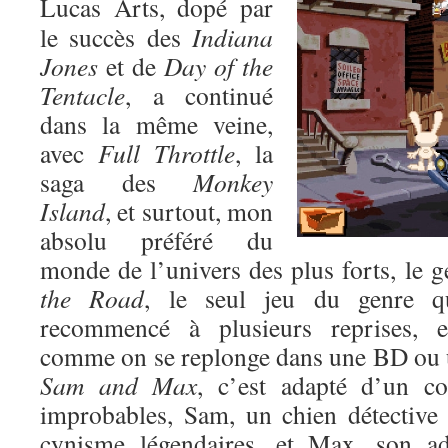
Lucas Arts, dopé par
le succès des
Indiana
Jones
et de
Day of the
Tentacle
, a continué
dans la même veine,
avec
Full Throttle
, la
saga des
Monkey
Island
, et surtout, mon
absolu préféré du
monde de l’univers des plus forts, le 
the Road
, le seul jeu du genre qu
recommencé à plusieurs reprises, 
comme on se replonge dans une BD ou 
Sam and Max
, c’est adapté d’un c
improbables, Sam, un chien détective
cynisme légendaires, et Max, son ad