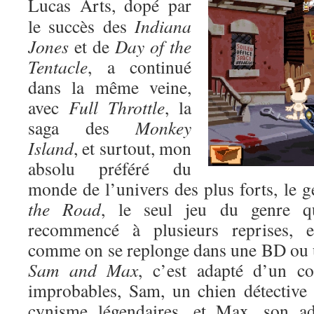
Lucas Arts, dopé par
le succès des
Indiana
Jones
et de
Day of the
Tentacle
, a continué
dans la même veine,
avec
Full Throttle
, la
saga des
Monkey
Island
, et surtout, mon
absolu préféré du
monde de l’univers des plus forts, le 
the Road
, le seul jeu du genre qu
recommencé à plusieurs reprises, 
comme on se replonge dans une BD ou 
Sam and Max
, c’est adapté d’un c
improbables, Sam, un chien détective
cynisme légendaires, et Max, son ad