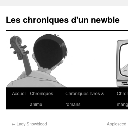
Les chroniques d'un newbie
Accueil
Chroniques
Chroniques livres &
Chro
anime
romans
man
←
Lady Snowblood
Appleseed 