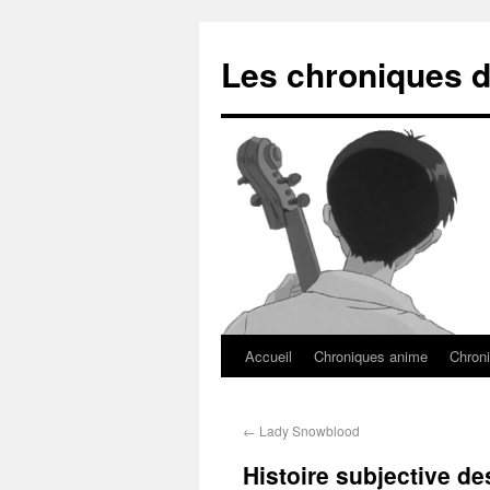
Les chroniques d
Accueil
Chroniques anime
Chroni
←
Lady Snowblood
Histoire subjective de