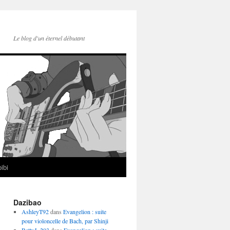
Le blog d'un éternel débutant
ibi
Dazibao
AshleyT92
dans
Evangelion : suite
pour violoncelle de Bach, par Shinji