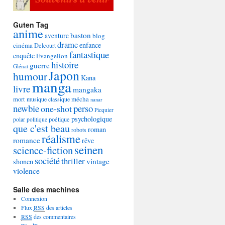
Guten Tag
anime
baston
aventure
blog
drame
enfance
cinéma
Delcourt
fantastique
enquête
Evangelion
histoire
guerre
Glénat
Japon
humour
Kana
manga
livre
mangaka
mécha
mort
musique classique
nanar
newbie
perso
one-shot
Picquier
psychologique
poétique
polar
politique
que c'est beau
roman
robots
réalisme
romance
rêve
seinen
science-fiction
société
thriller
vintage
shonen
violence
Salle des machines
Connexion
Flux
RSS
des articles
RSS
des commentaires