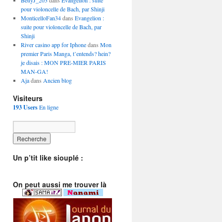
BettyJ_203
dans
Evangelion : suite
pour violoncelle de Bach, par Shinji
MonticelloFan34
dans
Evangelion :
suite pour violoncelle de Bach, par
Shinji
River casino app for Iphone
dans
Mon
premier Paris Manga, t’entends? hein?
je disais : MON PRE-MIER PARIS
MAN-GA!
Aja
dans
Ancien blog
Visiteurs
193 Users
En ligne
Un p’tit like siouplé :
On peut aussi me trouver là