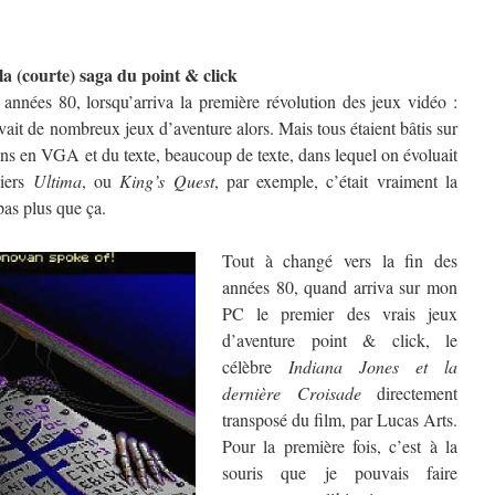
 la (courte) saga du point & click
nnées 80, lorsqu’arriva la première révolution des jeux vidéo :
avait de nombreux jeux d’aventure alors. Mais tous étaient bâtis sur
ans en VGA et du texte, beaucoup de texte, dans lequel on évoluait
miers
Ultima
, ou
King’s Quest
, par exemple, c’était vraiment la
 pas plus que ça.
Tout à changé vers la fin des
années 80, quand arriva sur mon
PC le premier des vrais jeux
d’aventure point & click, le
célèbre
Indiana Jones et la
dernière Croisade
directement
transposé du film, par Lucas Arts.
Pour la première fois, c’est à la
souris que je pouvais faire