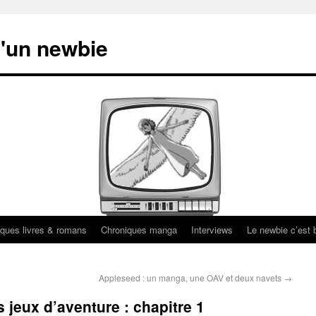
'un newbie
ques livres & romans
Chroniques manga
Interviews
Le newbie c’est b
Appleseed : un manga, une OAV et deux navets
→
s jeux d’aventure : chapitre 1