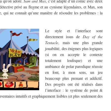
a qu’on adore.
Sam and Max
, c’est adapté d’un comic avec deux
étective privé au flegme et au cynisme légendaires, et Max, son
e, qui ne connaît qu’une manière de résoudre les problèmes : la
Le style et l’interface sont
directement issus de
Day of the
Tentacle
, mais une plus grande
jouabilité, des énigmes plus logiques
(si on en accepte le contexte
totalement loufoque) et une
ambiance de polar parodique réussie
en font, à mon sens, un jeu
beaucoup plus prenant et addictif.
Des progrès ont été réalisés dans
l’interface : le système de point &
nventaires intuitifs et graphiquement lisibles (et plus seulement des