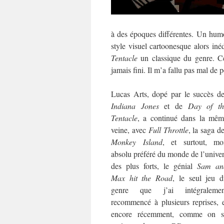
à des époques différentes. Un humo
style visuel cartoonesque alors inéd
Tentacle
un classique du genre. Cel
jamais fini. Il m’a fallu pas mal de
Lucas Arts, dopé par le succès d
Indiana Jones
et de
Day of th
Tentacle
, a continué dans la mêm
veine, avec
Full Throttle
, la saga d
Monkey Island
, et surtout, mo
absolu préféré du monde de l’unive
des plus forts, le génial
Sam an
Max hit the Road
, le seul jeu 
genre que j’ai intégralemen
recommencé à plusieurs reprises, 
encore récemment, comme on s