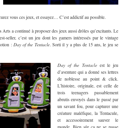
urez vous ces jeux, et essayez… C’est addictif au possible.
 Arts a continué à proposer des jeux aussi drôles qu’excitants. Le
t-seller, c’est un jeu dont les gamers intéressés par le vintage
motion :
Day of the Tentacle
. Sorti il y a plus de 15 ans, le jeu se
Day of the Tentacle
est le jeu
d’aventure qui a donné ses lettres
de noblesse au point & click.
L’histoire, originale, est celle de
trois teenagers passablement
abrutis envoyés dans le passé par
un savant fou, pour capturer une
créature maléfique, la Tentacule,
et accessoirement sauver le
monde. Bien sûr ça ne se passe