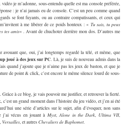
vidéo je m’adonne, sous-entendu quelle est ma console préférée,
éponse : je n’ai jamais eu de console. C’est un peu comme quand
regards se font fuyants, ou au contraire compatissants, et ceux qui
 m’invitent à me libérer de ce poids honteux : «
Tu sais, tu peux
es tes amis
« . Avant de chuchoter derrière mon dos. D’autres me
ur avouant que, oui, j’ai longtemps regardé la télé, et même, que
oup joué à des jeux sur PC
. Là, je suis de nouveau admis dans la
ais quand j’ajoute que je n’aime pas les jeux de baston, et que je
ture de point & click, c’est encore le même silence lourd de sous-
 Grâce à ce blog, je vais pouvoir me justifier, et retrouver la fierté.
, c’est un grand moment dans l’histoire du jeu vidéo, et j’en ai été
rd’hui une série d’articles sur le sujet, afin d’évoquer, non sans
e j’ai vécus en jouant à
Myst
,
Alone in the Dark
,
Ultima VII
,
,
Versailles
, et autres
Chevaliers de Baphomet
.