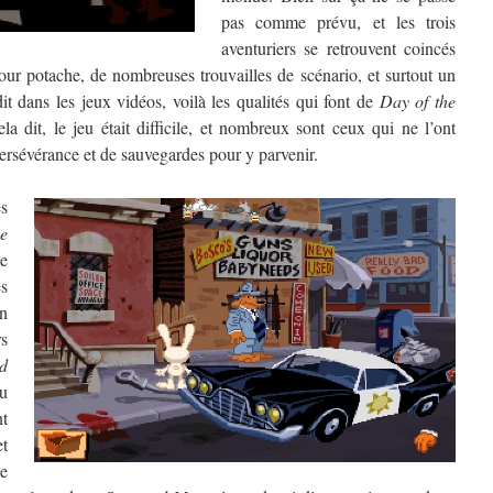
pas comme prévu, et les trois
aventuriers se retrouvent coincés
ur potache, de nombreuses trouvailles de scénario, et surtout un
it dans les jeux vidéos, voilà les qualités qui font de
Day of the
a dit, le jeu était difficile, et nombreux sont ceux qui ne l’ont
 persévérance et de sauvegardes pour y parvenir.
es
e
e
es
n
rs
d
du
t
et
e