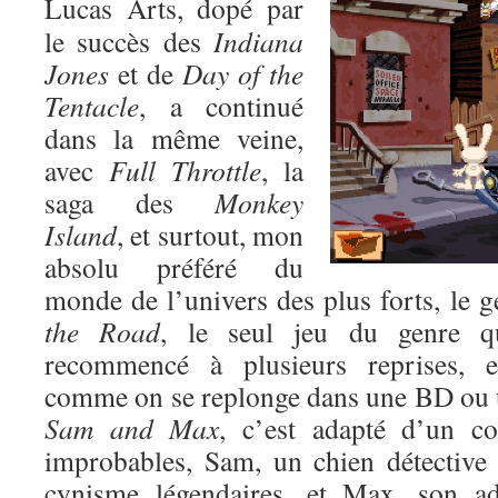
Lucas Arts, dopé par
le succès des
Indiana
Jones
et de
Day of the
Tentacle
, a continué
dans la même veine,
avec
Full Throttle
, la
saga des
Monkey
Island
, et surtout, mon
absolu préféré du
monde de l’univers des plus forts, le 
the Road
, le seul jeu du genre qu
recommencé à plusieurs reprises, 
comme on se replonge dans une BD ou 
Sam and Max
, c’est adapté d’un c
improbables, Sam, un chien détective
cynisme légendaires, et Max, son ad