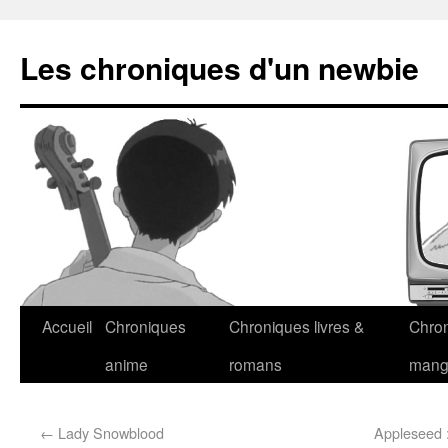
Les chroniques d'un newbie
Accueil
Chroniques
Chroniques livres &
Chro
anime
romans
man
←
Lady Snowblood
Appleseed 