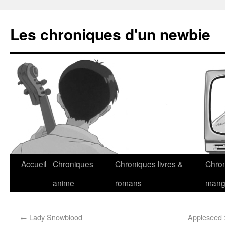
Les chroniques d'un newbie
Accueil
Chroniques
Chroniques livres &
Chro
anime
romans
man
←
Lady Snowblood
Appleseed 