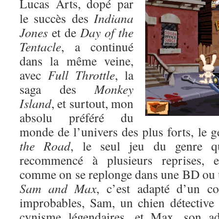
Lucas Arts, dopé par
le succès des
Indiana
Jones
et de
Day of the
Tentacle
, a continué
dans la même veine,
avec
Full Throttle
, la
saga des
Monkey
Island
, et surtout, mon
absolu préféré du
monde de l’univers des plus forts, le 
the Road
, le seul jeu du genre qu
recommencé à plusieurs reprises, 
comme on se replonge dans une BD ou 
Sam and Max
, c’est adapté d’un c
improbables, Sam, un chien détective
cynisme légendaires, et Max, son ad