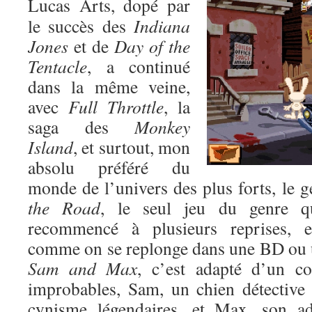
Lucas Arts, dopé par
le succès des
Indiana
Jones
et de
Day of the
Tentacle
, a continué
dans la même veine,
avec
Full Throttle
, la
saga des
Monkey
Island
, et surtout, mon
absolu préféré du
monde de l’univers des plus forts, le 
the Road
, le seul jeu du genre qu
recommencé à plusieurs reprises, 
comme on se replonge dans une BD ou 
Sam and Max
, c’est adapté d’un c
improbables, Sam, un chien détective
cynisme légendaires, et Max, son ad