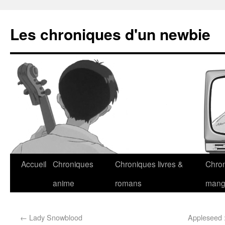
Les chroniques d'un newbie
Accueil
Chroniques
Chroniques livres &
Chro
anime
romans
man
←
Lady Snowblood
Appleseed 