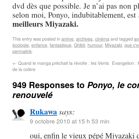
dvd dès que possible. Je n’ai pas non plu
selon moi, Ponyo, indubitablement, est
meilleurs Miyazaki.
This entry was posted in
anime
,
archives
,
cinéma
and tagged
an
écologie
,
enfance
,
fantastique
,
Ghibli
,
humour
,
Miyazaki
,
que c'e
permalink
.
←
Quand le manga prêchait la révolte : les Vents
Evangelion :
de la colère
949 Responses to
Ponyo, le co
renouvelé
Rukawa
says:
9 octobre 2010 at 15 h 53 min
oui, enfin le vieux pépé Miyazaki 