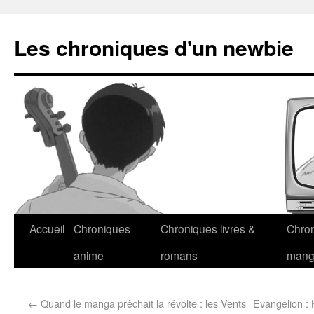
Les chroniques d'un newbie
Accueil
Chroniques
Chroniques livres &
Chro
anime
romans
man
←
Quand le manga prêchait la révolte : les Vents
Evangelion :