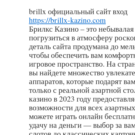
brillx официальный сайт вход
https://brillx-kazino.com
Брилкс Казино – это небывала
погрузиться в атмосферу роско
деталь сайта продумана до ме
чтобы обеспечить вам комфорт
игровое пространство. На стран
вы найдете множество увлекат
аппаратов, которые подарят ва
только с реальной азартной ст
казино в 2023 году предоставл
возможности для всех азартны
можете играть онлайн бесплатн
удачу на деньги — выбор за ва
слотов до классических карточн