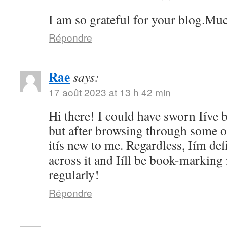
I am so grateful for your blog.Muc
Répondre
Rae
says:
17 août 2023 at 13 h 42 min
Hi there! I could have sworn Iíve b
but after browsing through some of
itís new to me. Regardless, Iím def
across it and Iíll be book-marking
regularly!
Répondre