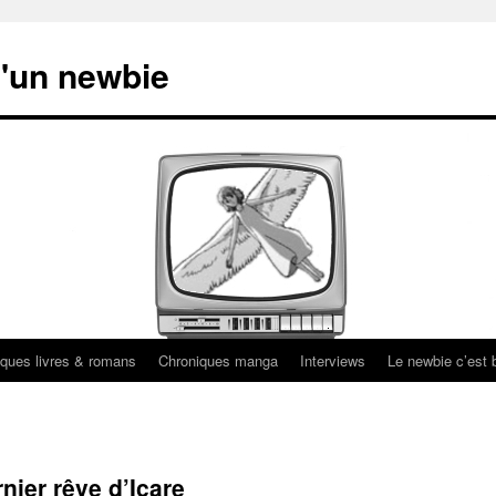
'un newbie
ques livres & romans
Chroniques manga
Interviews
Le newbie c’est b
rnier rêve d’Icare