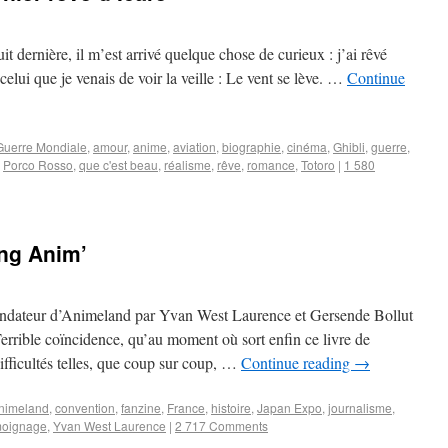
uit dernière, il m’est arrivé quelque chose de curieux : j’ai rêvé
celui que je venais de voir la veille : Le vent se lève. …
Continue
uerre Mondiale
,
amour
,
anime
,
aviation
,
biographie
,
cinéma
,
Ghibli
,
guerre
,
,
Porco Rosso
,
que c'est beau
,
réalisme
,
rêve
,
romance
,
Totoro
|
1 580
ang Anim’
ndateur d’Animeland par Yvan West Laurence et Gersende Bollut
ible coïncidence, qu’au moment où sort enfin ce livre de
ifficultés telles, que coup sur coup, …
Continue reading
→
nimeland
,
convention
,
fanzine
,
France
,
histoire
,
Japan Expo
,
journalisme
,
moignage
,
Yvan West Laurence
|
2 717 Comments