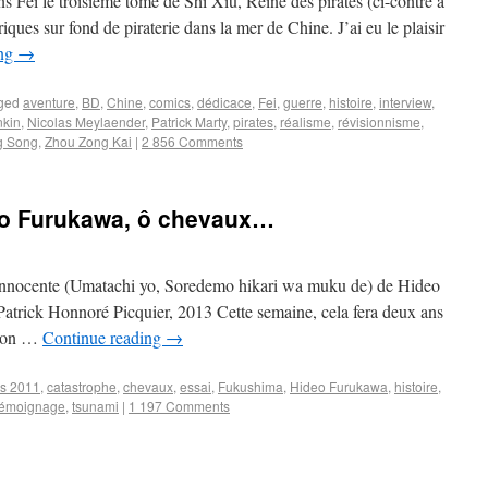
ns Fei le troisième tome de Shi Xiu, Reine des pirates (ci-contre à
iques sur fond de piraterie dans la mer de Chine. J’ai eu le plaisir
ing
→
ged
aventure
,
BD
,
Chine
,
comics
,
dédicace
,
Fei
,
guerre
,
histoire
,
interview
,
kin
,
Nicolas Meylaender
,
Patrick Marty
,
pirates
,
réalisme
,
révisionnisme
,
g Song
,
Zhou Zong Kai
|
2 856 Comments
eo Furukawa, ô chevaux…
 innocente (Umatachi yo, Soredemo hikari wa muku de) de Hideo
Patrick Honnoré Picquier, 2013 Cette semaine, cela fera deux ans
, on …
Continue reading
→
s 2011
,
catastrophe
,
chevaux
,
essai
,
Fukushima
,
Hideo Furukawa
,
histoire
,
témoignage
,
tsunami
|
1 197 Comments