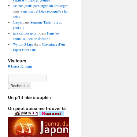
yakusas (histoires courtes)
casinos gratis para jugar sin descargar
dans
Sanctum : et Dieu reconnaîtra les
seins.
Caryn
dans
Semaine Taifu : y a du
yaoi (1)
jessicafrossard.ch
dans
Finis tes
anime, au lieu de dormir !
Wyniki 3 Liga
dans
Chronique d’un
Japan Hara sans
Visiteurs
0 Users
En ligne
Un p’tit like siouplé :
On peut aussi me trouver là