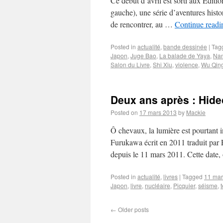
Ce début d’avril est sorti aux Editio
gauche), une série d’aventures histor
de rencontrer, au …
Continue read
Posted in
actualité
,
bande dessinée
|
Tag
Japon
,
Juge Bao
,
La balade de Yaya
,
Nan
Salon du Livre
,
Shi Xiu
,
violence
,
Wu Qin
Deux ans après : Hid
Posted on
17 mars 2013
by
Mackie
Ô chevaux, la lumière est pourtant
Furukawa écrit en 2011 traduit par 
depuis le 11 mars 2011. Cette date
Posted in
actualité
,
livres
|
Tagged
11 mar
Japon
,
livre
,
nucléaire
,
Picquier
,
séisme
,
←
Older posts