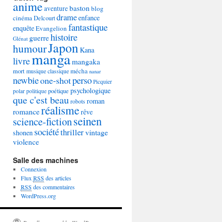
anime
baston
aventure
blog
drame
enfance
cinéma
Delcourt
fantastique
enquête
Evangelion
histoire
guerre
Glénat
Japon
humour
Kana
manga
livre
mangaka
mécha
mort
musique classique
nanar
newbie
perso
one-shot
Picquier
psychologique
poétique
polar
politique
que c'est beau
roman
robots
réalisme
romance
rêve
seinen
science-fiction
société
thriller
vintage
shonen
violence
Salle des machines
Connexion
Flux
RSS
des articles
RSS
des commentaires
WordPress.org