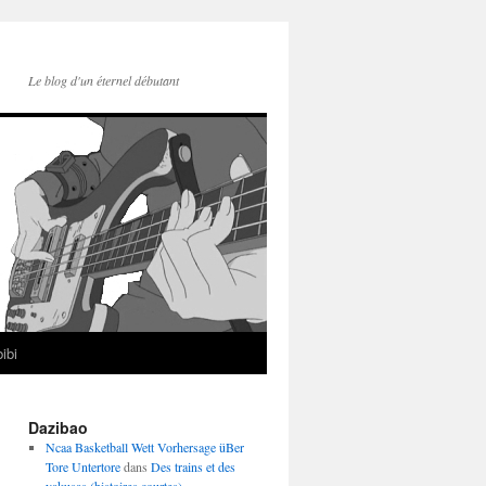
Le blog d'un éternel débutant
ibi
Dazibao
Ncaa Basketball Wett Vorhersage üBer
Tore Untertore
dans
Des trains et des