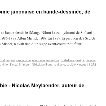
omie japonaise en bande-dessinée, de
se en bande-dessinée (Manga Nihon keizai nyûmon) de Shôtarô
1986-1988 Albin Michel, 1989 En 1989, la parution des Secrets
 Michel, n’avait rien d’un signe avant-coureur du futur …
chel
,
argent
,
capitalisme
,
économie
,
entreprise
,
Etats-Unis
,
gekiga
,
histoire
,
a
,
Nihon Keizai Shimbun
,
Nikkei
,
politique
,
réalisme
,
société
,
vintage
|
1 272
bie : Nicolas Meylaender, auteur de