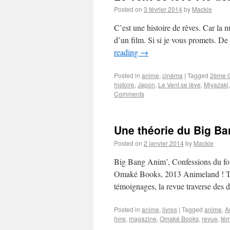
Posted on
3 février 2014
by
Mackie
C’est une histoire de rêves. Car la n
d’un film. Si si je vous promets. De 
reading
→
Posted in
anime
,
cinéma
|
Tagged
2ème G
histoire
,
Japon
,
Le Vent se lève
,
Miyazaki
Comments
Une théorie du Big B
Posted on
2 janvier 2014
by
Mackie
Big Bang Anim’, Confessions du fo
Omaké Books, 2013 Animeland ! Terr
témoignages, la revue traverse des d
Posted in
anime
,
livres
|
Tagged
anime
,
A
livre
,
magazine
,
Omaké Books
,
revue
,
té