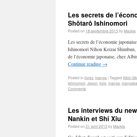
Les secrets de l’écon
Shôtarô Ishinomori
Posted on
18 septembre 2013
by
Mackie
Les secrets de l’économie japonai
Ishinomori Nihon Keizai Shimbun, 
de l’économie japonaise, chez Albin
Continue reading
→
Posted in
livres
,
manga
|
Tagged
Albin Mi
Ishinomori
,
Japon
,
livre
,
manga
,
mangak
Comments
Les interviews du new
Nankin et Shi Xiu
Posted on
21 avril 2013
by
Mackie