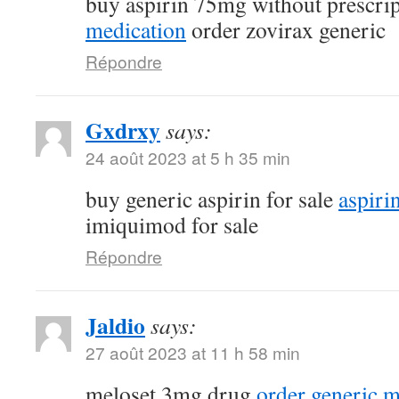
buy aspirin 75mg without prescri
medication
order zovirax generic
Répondre
Gxdrxy
says:
24 août 2023 at 5 h 35 min
buy generic aspirin for sale
aspiri
imiquimod for sale
Répondre
Jaldio
says:
27 août 2023 at 11 h 58 min
meloset 3mg drug
order generic 