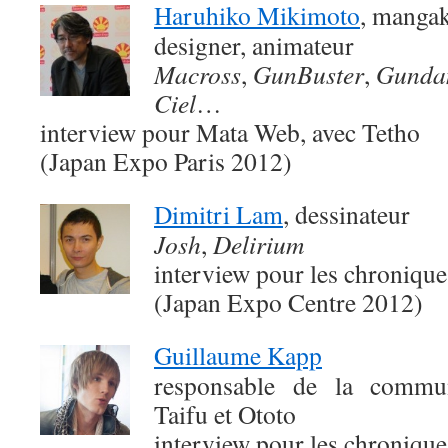
Haruhiko Mikimoto
, mangaka
designer, animateur
Macross
,
GunBuster
,
Gunda
Ciel
…
interview pour Mata Web, avec Tetho
(Japan Expo Paris 2012)
Dimitri Lam
, dessinateur
Josh
,
Delirium
interview pour les chroniqu
(Japan Expo Centre 2012)
Guillaume Kapp
responsable de la commun
Taifu et Ototo
interview pour les chroniqu