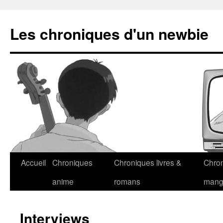
Les chroniques d'un newbie
Accueil
Chroniques
Chroniques livres &
Chro
anime
romans
man
Interviews