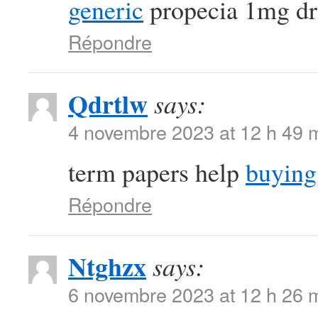
generic
propecia 1mg d
Répondre
Qdrtlw
says:
4 novembre 2023 at 12 h 49 
term papers help
buying
Répondre
Ntghzx
says:
6 novembre 2023 at 12 h 26 