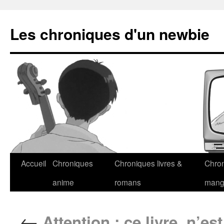
Les chroniques d'un newbie
Accueil
Chroniques
Chroniques livres &
Chro
anime
romans
man
←
Attention : ce livre, n’est