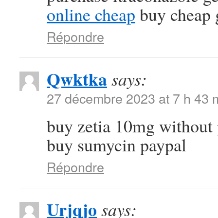
online cheap
buy cheap g
Répondre
Qwktka
says:
27 décembre 2023 at 7 h 43 
buy zetia 10mg without 
buy sumycin paypal
Répondre
Urjqjo
says: