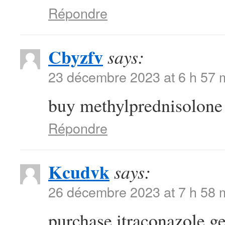
Répondre
Cbyzfv
says:
23 décembre 2023 at 6 h 57 
buy methylprednisolon
Répondre
Kcudvk
says:
26 décembre 2023 at 7 h 58 
purchase itraconazole g