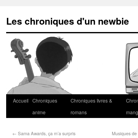
Les chroniques d'un newbie
Accueil
Chroniques
Chroniques livres &
Chro
anime
romans
man
←
Sama Awards, ça m’a surpris
Musiques de 