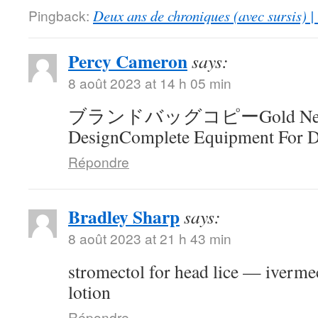
Pingback:
Deux ans de chroniques (avec sursis) |
Percy Cameron
says:
8 août 2023 at 14 h 05 min
ブランドバッグコピーGold Neck
DesignComplete Equipment For D
Répondre
Bradley Sharp
says:
8 août 2023 at 21 h 43 min
stromectol for head lice — ivermec
lotion
Répondre