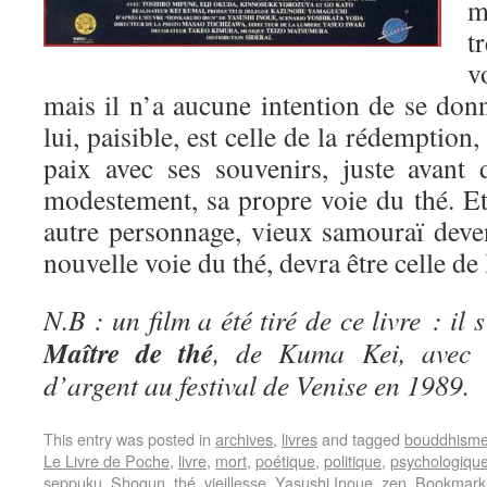
m
t
v
mais il n’a aucune intention de se don
lui, paisible, est celle de la rédemption,
paix avec ses souvenirs, juste avant 
modestement, sa propre voie du thé. 
autre personnage, vieux samouraï deven
nouvelle voie du thé, devra être celle de 
N.B : un film a été tiré de ce livre : il 
Maître de thé
, de Kuma Kei, avec 
d’argent au festival de Venise en 1989.
This entry was posted in
archives
,
livres
and tagged
bouddhism
Le Livre de Poche
,
livre
,
mort
,
poétique
,
politique
,
psychologiqu
seppuku
,
Shogun
,
thé
,
vieillesse
,
Yasushi Inoue
,
zen
. Bookmark