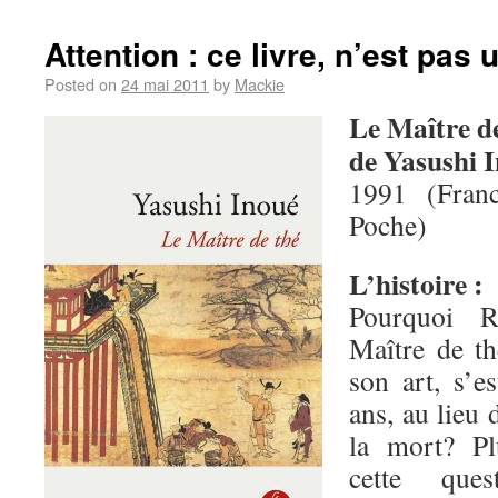
Attention : ce livre, n’est pas u
Posted on
24 mai 2011
by
Mackie
Le Maître d
de Yasushi 
1991 (Fran
Poche)
L’histoire :
Pourquoi R
Maître de t
son art, s’e
ans, au lieu 
la mort? Pl
cette que