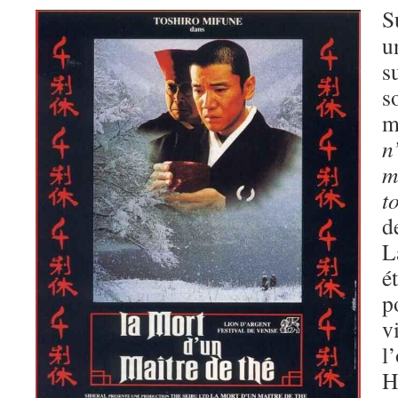
S
u
s
s
m
n
m
t
d
L
é
p
v
l
H