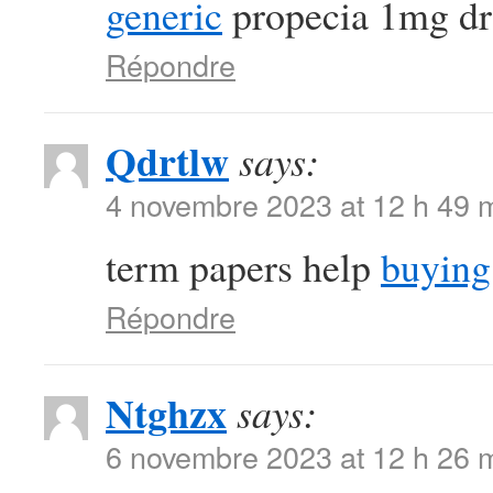
generic
propecia 1mg d
Répondre
Qdrtlw
says:
4 novembre 2023 at 12 h 49 
term papers help
buying
Répondre
Ntghzx
says:
6 novembre 2023 at 12 h 26 