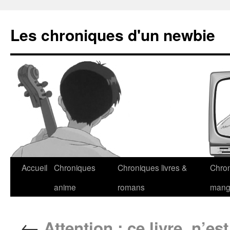
Les chroniques d'un newbie
Accueil
Chroniques
Chroniques livres &
Chro
anime
romans
man
←
Attention : ce livre, n’est