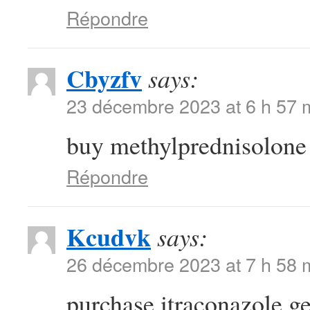
Répondre
Cbyzfv
says:
23 décembre 2023 at 6 h 57 
buy methylprednisolon
Répondre
Kcudvk
says:
26 décembre 2023 at 7 h 58 
purchase itraconazole g