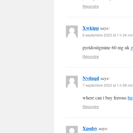
Répondre
Xwkipp
says:
6 septembre 2023 at 1 h 34 mi
pyridostigmine 60 mg uk
g
Répondre
Nvduqd
says:
7 septembre 2023 at 1 h 58 mi
where can i buy ferrous
bu
Répondre
Xpsdsy
says: