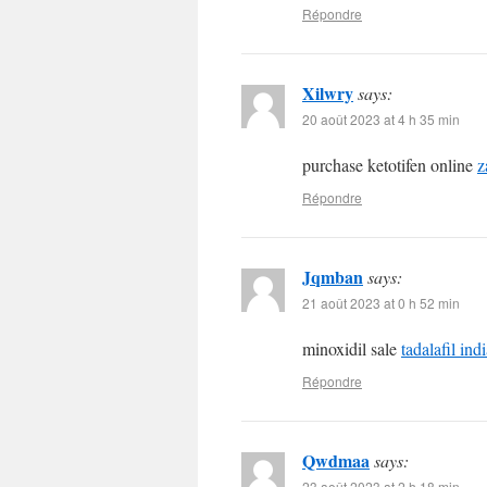
Répondre
Xilwry
says:
20 août 2023 at 4 h 35 min
purchase ketotifen online
z
Répondre
Jqmban
says:
21 août 2023 at 0 h 52 min
minoxidil sale
tadalafil ind
Répondre
Qwdmaa
says:
23 août 2023 at 2 h 18 min