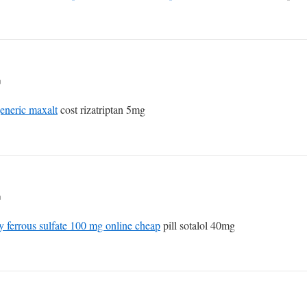
n
eneric maxalt
cost rizatriptan 5mg
n
y ferrous sulfate 100 mg online cheap
pill sotalol 40mg