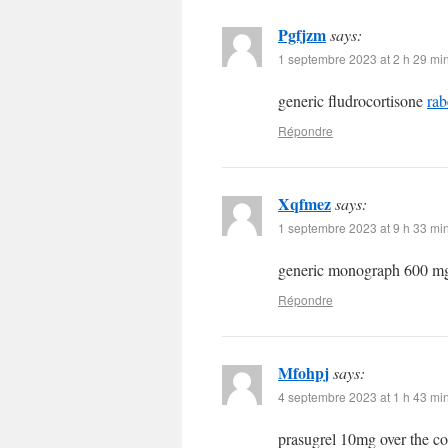
Pgfjzm
says:
1 septembre 2023 at 2 h 29 mi
generic fludrocortisone
rab
Répondre
Xqfmez
says:
1 septembre 2023 at 9 h 33 mi
generic monograph 600 
Répondre
Mfohpj
says:
4 septembre 2023 at 1 h 43 mi
prasugrel 10mg over the c