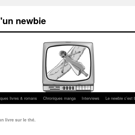
'un newbie
ques livres & romans
Chroniques manga
Interviews
Le newbie c’est b
n livre sur le thé.