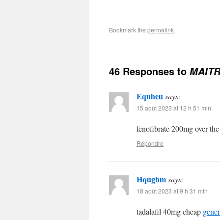
Bookmark the
permalink
.
46 Responses to
MAIT
Equheu
says:
15 août 2023 at 12 h 51 min
fenofibrate 200mg over th
Répondre
Hqughm
says:
18 août 2023 at 9 h 31 min
tadalafil 40mg cheap
gener