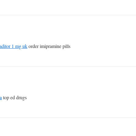
aditor 1 mg uk
order imipramine pills
ia
top ed drugs