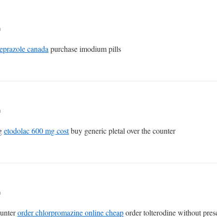
n
eprazole canada
purchase imodium pills
n
mg
etodolac 600 mg cost
buy generic pletal over the counter
n
ounter
order chlorpromazine online cheap
order tolterodine without pres