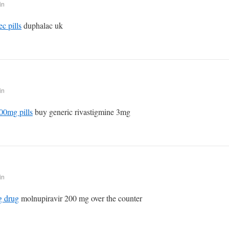
in
ec pills
duphalac uk
in
00mg pills
buy generic rivastigmine 3mg
in
g drug
molnupiravir 200 mg over the counter