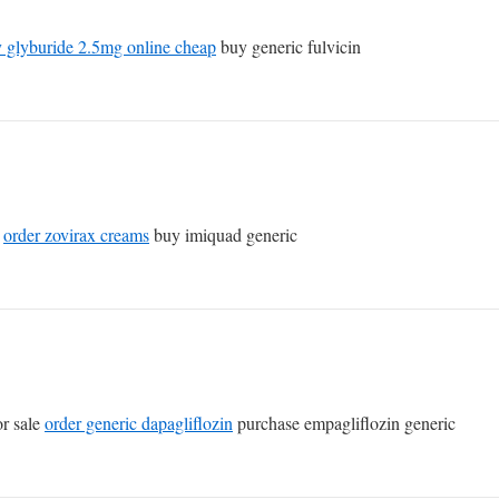
 glyburide 2.5mg online cheap
buy generic fulvicin
g
order zovirax creams
buy imiquad generic
or sale
order generic dapagliflozin
purchase empagliflozin generic