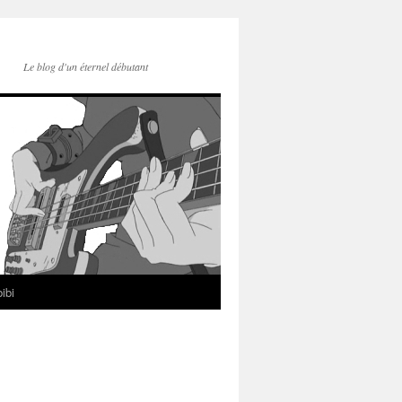
Le blog d'un éternel débutant
ibi