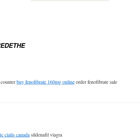
REDETHE
e counter
buy fenofibrate 160mg online
order fenofibrate sale
ic cialis canada
sildenafil viagra