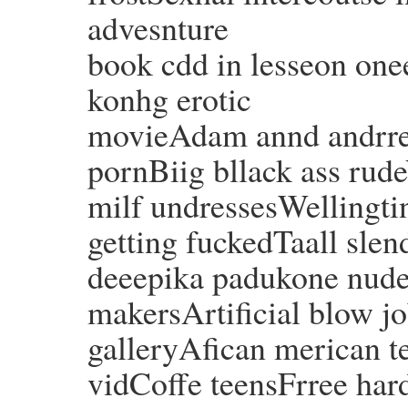
advesnture
book cdd in lesseon on
konhg erotic
movieAdam annd andrre
pornBiig bllack ass rud
milf undressesWellingti
getting fuckedTaall sle
deeepika padukone nude
makersArtificial blow j
galleryAfican merican t
vidCoffe teensFrree har