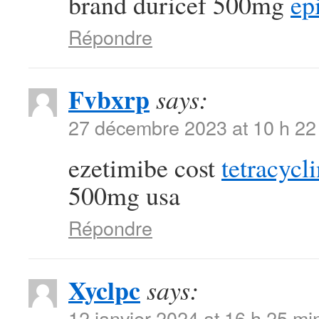
brand duricef 500mg
ep
Répondre
Fvbxrp
says:
27 décembre 2023 at 10 h 22
ezetimibe cost
tetracycl
500mg usa
Répondre
Xyclpc
says:
12 janvier 2024 at 16 h 25 mi