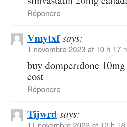
simvastatin 20mg canad
Répondre
Vmytxf
says:
1 novembre 2023 at 10 h 17 
buy domperidone 10m
cost
Répondre
Tijwrd
says:
11 novembre 2023 at 12 h 18