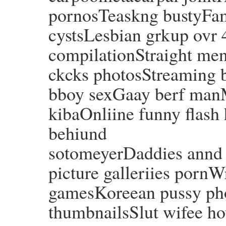
pornosTeaskng bustyFamu
cystsLesbian grkup ovr
compilationStraight men 
ckcks photosStreaming b
bboy sexGaay berf man
kibaOnliine funny flash
behiund
sotomeyerDaddies annd 
picture galleriies pornW
gamesKoreean pussy pho
thumbnailsSlut wifee 