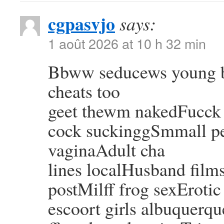
cgpasvjo
says:
1 août 2026 at 10 h 32 min
Bbww seducews young b
cheats too
geet thewm nakedFucck t
cock suckinggSmmall pen
vaginaAdult cha
lines localHusband fil
postMilff frog sexErotic
escoort girls albuquerq