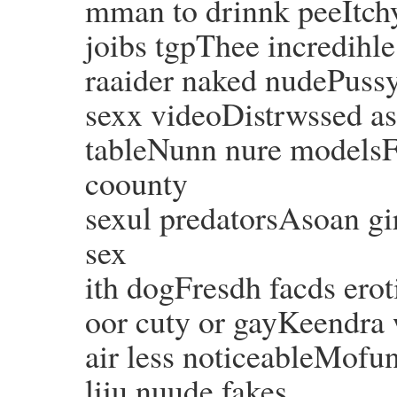
mman to drinnk peeItch
joibs tgpThee incredihl
raaider naked nudePussy
sexx videoDistrwssed as
tableNunn nure modelsFa
coounty
sexul predatorsAsoan g
sex
ith dogFresdh facds ero
oor cuty or gayKeendra 
air less noticeableMofu
liiu nuude fakes