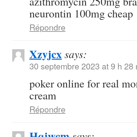
azithromycin 250mg br
neurontin 100mg cheap
Répondre
Xzyjcx
says:
30 septembre 2023 at 9 h 28
poker online for real m
cream
Répondre
Hqjwcm
says: