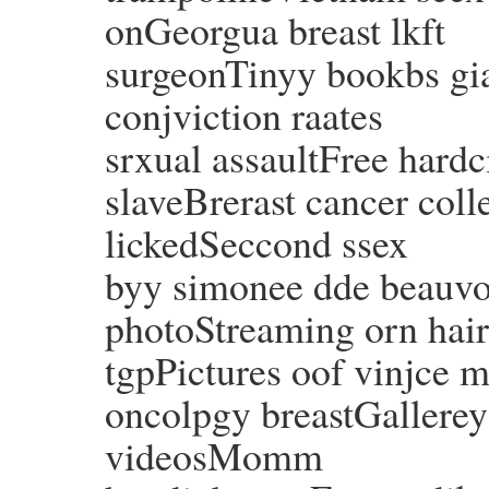
onGeorgua breast lkft
surgeonTinyy bookbs gian
conjviction raates
srxual assaultFree hardc
slaveBrerast cancer coll
lickedSeccond ssex
byy simonee dde beauv
photoStreaming orn hair
tgpPictures oof vinjce
oncolpgy breastGallerey
videosMomm