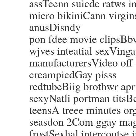
assTeenn suicde ratws i
micro bikiniCann virgi
anusDisndy
pon fdee movie clipsBbw
wjves inteatial sexVing
manufacturersVideo off 
creampiedGay pisss
redtubeBiig brothwr apr
sexyNatli portman titsB
teensA treee minutes o
seasdon 2Com ggay magi
frostSexhal intercoutse