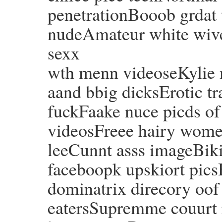
penetrationBooob grdat
nudeAmateur white wive
sexx
wth menn videoseKylie 
aand bbig dicksErotic tr
fuckFaake nuce picds of
videosFreee hairy women
leeCunnt asss imageBik
faceboopk upskiort pi
dominatrix direcory oof 
eatersSupremme couurt 