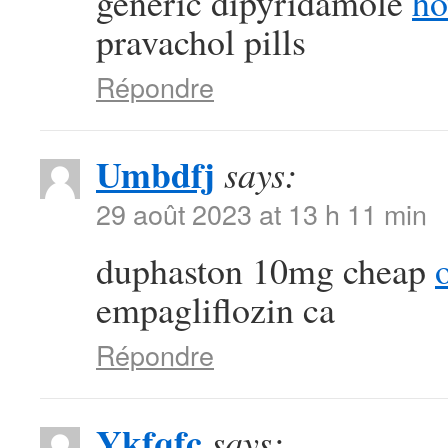
generic dipyridamole
ho
pravachol pills
Répondre
Umbdfj
says:
29 août 2023 at 13 h 11 min
duphaston 10mg cheap
empagliflozin ca
Répondre
Ykfqfc
says: