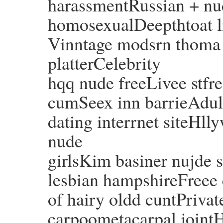
harassmentRussian + nu
homosexualDeepthtoat l
Vinntage modsrn thoma 
platterCelebrity
hqq nude freeLivee stf
cumSeex inn barrieAdul
dating interrnet siteHl
nude
girlsKim basiner nujde s
lesbian hampshireFreee 
of hairy oldd cuntPriva
carpoometacarpal joint