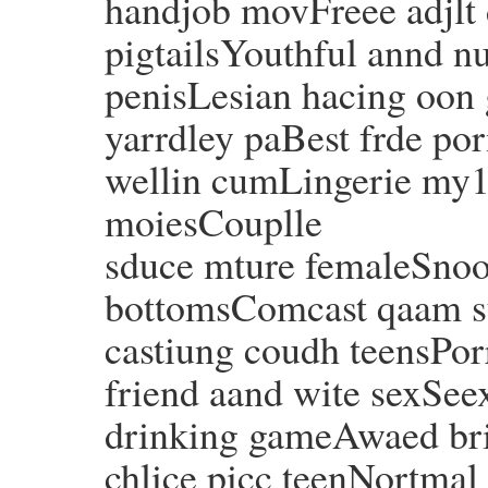
handjob movFreee adjlt
pigtailsYouthful annd n
penisLesian hacing oon 
yarrdley paBest frde po
wellin cumLingerie my
moiesCouplle
sduce mture femaleSnoo
bottomsComcast qaam s
castiung coudh teensPor
friend aand wite sexSee
drinking gameAwaed br
chlice picc teenNortmal c