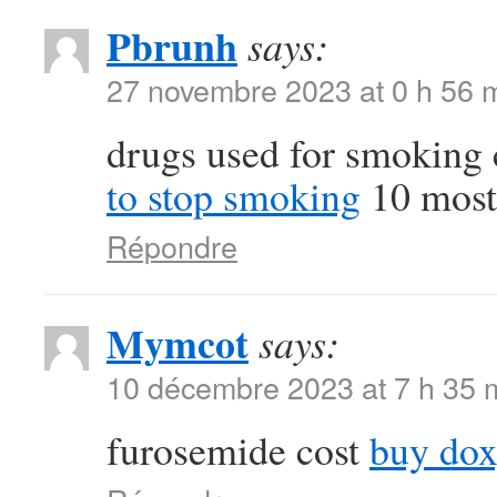
Pbrunh
says:
27 novembre 2023 at 0 h 56 
drugs used for smoking 
to stop smoking
10 most 
Répondre
Mymcot
says:
10 décembre 2023 at 7 h 35 
furosemide cost
buy dox