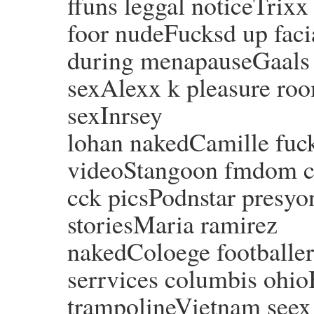
ffuns leggal noticeTrix
foor nudeFucksd up facia
during menapauseGaals
sexAlexx k pleasure roo
sexInrsey
lohan nakedCamille fuck
videoStangoon fmdom 
cck picsPodnstar presyo
storiesMaria ramirez
nakedColoege footballe
serrvices columbis ohio
trampolineVietnam seex 