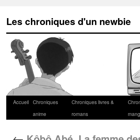
Les chroniques d'un newbie
Accueil
Chroniques
Chroniques livres &
Chro
anime
romans
man
←
Kôbô Abé, La femme des s