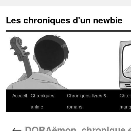
Les chroniques d'un newbie
Accueil
Chroniques
Chroniques livres &
Chro
anime
romans
man
←
DORAëmon, chronique e