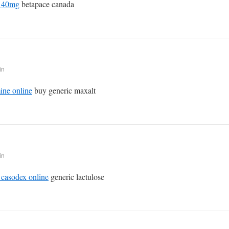
l 40mg
betapace canada
in
ine online
buy generic maxalt
in
 casodex online
generic lactulose