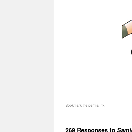
Bookmark the
permalink
.
269 Responses to
Sami