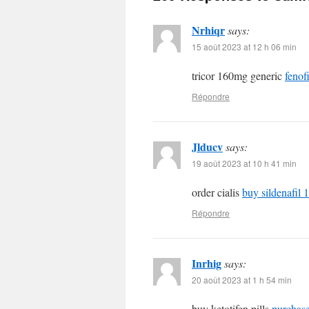
Nrhiqr
says:
15 août 2023 at 12 h 06 min
tricor 160mg generic
fenof
Répondre
Jlducv
says:
19 août 2023 at 10 h 41 min
order cialis
buy sildenafil
Répondre
Inrhig
says:
20 août 2023 at 1 h 54 min
buy ketotifen pills
purchase