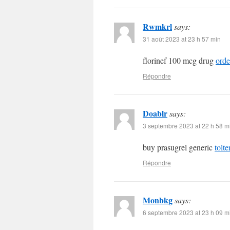
Rwmkrl
says:
31 août 2023 at 23 h 57 min
florinef 100 mcg drug
orde
Répondre
Doablr
says:
3 septembre 2023 at 22 h 58 m
buy prasugrel generic
tolt
Répondre
Monbkg
says:
6 septembre 2023 at 23 h 09 m