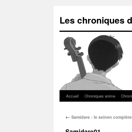
Les chroniques d
Accueil
Chroniques anime
Chroni
←
Samidare : le seinen complèt
Samidare01