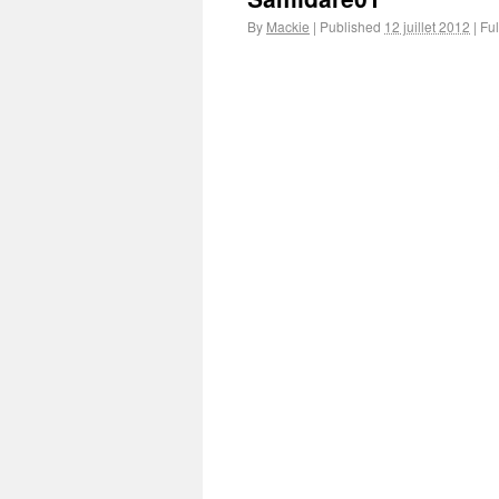
By
Mackie
|
Published
12 juillet 2012
|
Ful