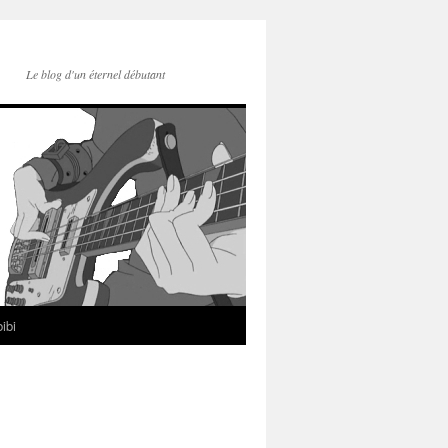
Le blog d'un éternel débutant
ibi