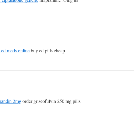
 ed meds online
buy ed pills cheap
randin 2mg
order griseofulvin 250 mg pills