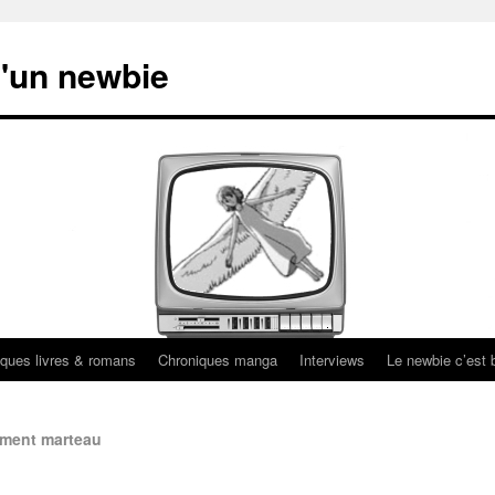
'un newbie
ques livres & romans
Chroniques manga
Interviews
Le newbie c’est b
ement marteau