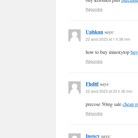
Répondre
Uphkun
says:
22 août 2023 at 1 h 38 min
how to buy minoxytop
buy
Répondre
Fhditf
says:
22 août 2023 at 23 h 36 min
precose 50mg sale
cheap p
Répondre
Inoxcy
says: