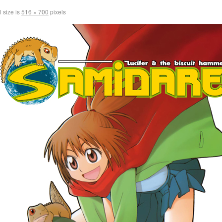
l size is
516 × 700
pixels