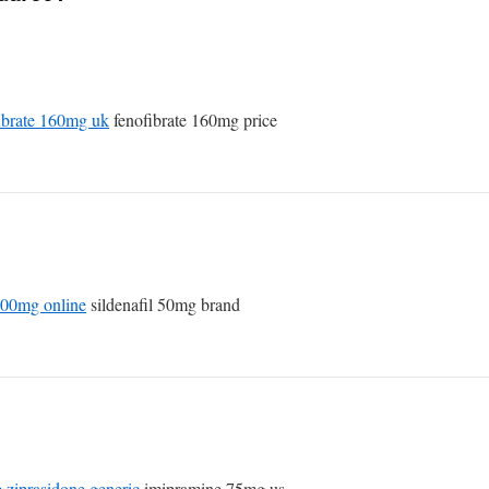
ibrate 160mg uk
fenofibrate 160mg price
 100mg online
sildenafil 50mg brand
 ziprasidone generic
imipramine 75mg us