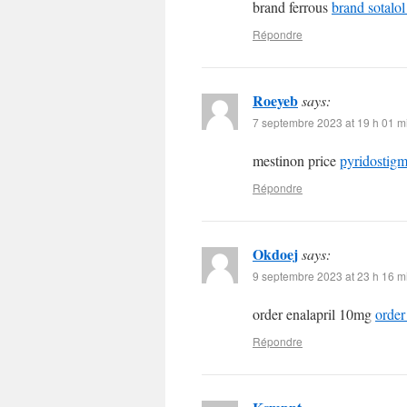
brand ferrous
brand sotalo
Répondre
Roeyeb
says:
7 septembre 2023 at 19 h 01 m
mestinon price
pyridostigm
Répondre
Okdoej
says:
9 septembre 2023 at 23 h 16 m
order enalapril 10mg
order
Répondre