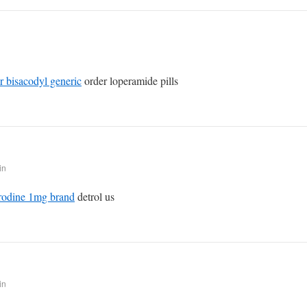
r bisacodyl generic
order loperamide pills
in
erodine 1mg brand
detrol us
in