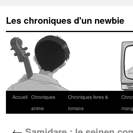
Les chroniques d'un newbie
Accueil
Chroniques
Chroniques livres &
Chro
anime
romans
man
←
Samidare : le seinen co