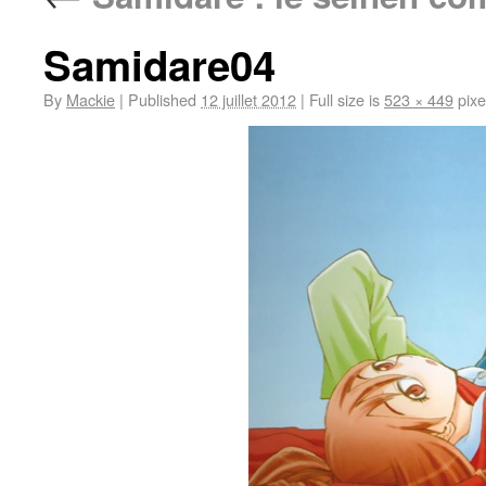
Samidare04
By
Mackie
|
Published
12 juillet 2012
|
Full size is
523 × 449
pixe