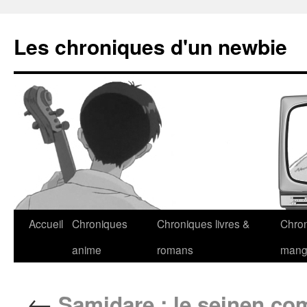
Les chroniques d'un newbie
Accueil
Chroniques
Chroniques livres &
Chro
anime
romans
man
←
Samidare : le seinen co