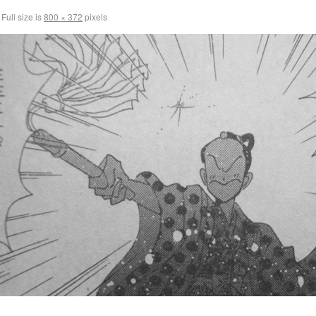
Full size is
800 × 372
pixels