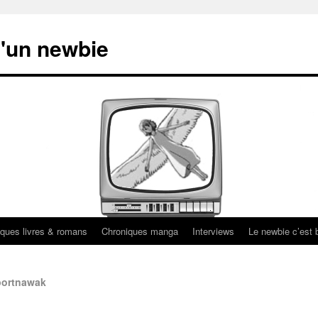
'un newbie
ques livres & romans
Chroniques manga
Interviews
Le newbie c’est b
portnawak