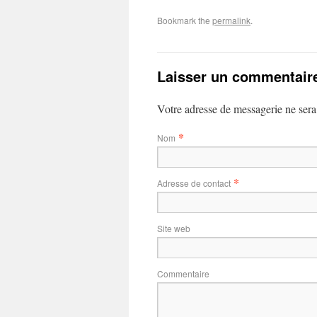
Bookmark the
permalink
.
Laisser un commentair
Votre adresse de messagerie ne sera
*
Nom
*
Adresse de contact
Site web
Commentaire