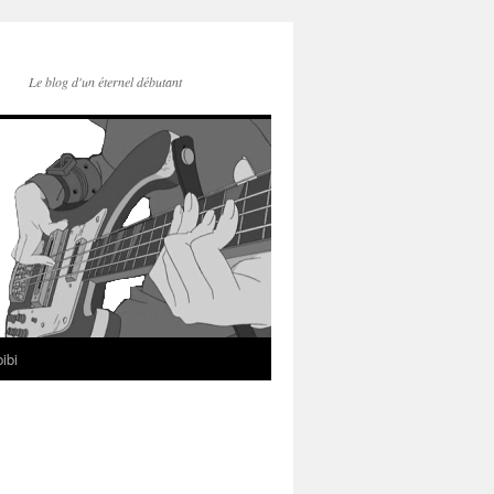
Le blog d'un éternel débutant
ibi