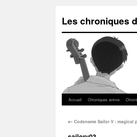
Les chroniques d
Accueil
Chroniques anime
Chroni
←
Codename Sailor V : magical 
sailorv03