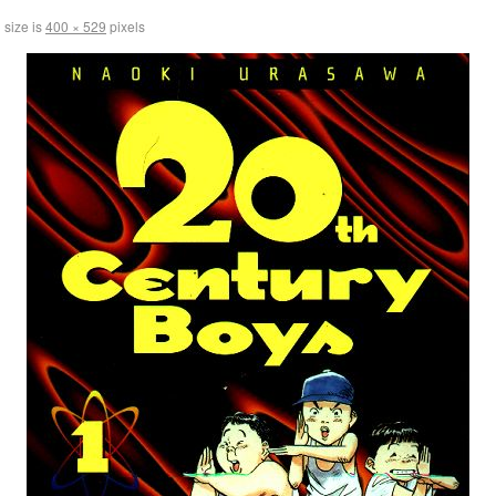
 size is
400 × 529
pixels