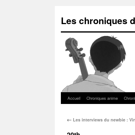
Les chroniques d
Accueil
Chroniques anime
Chroni
←
Les interviews du newbie : V
20th