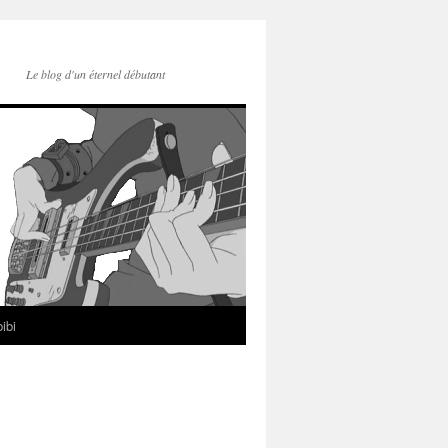
Le blog d'un éternel débutant
ibi