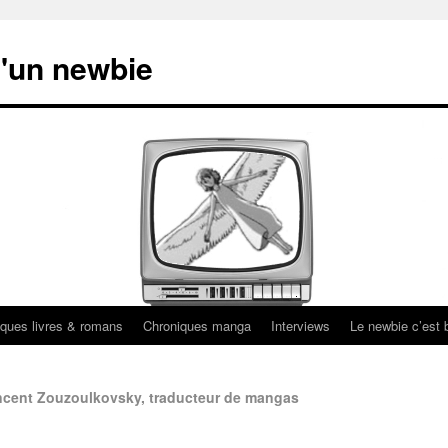
'un newbie
ques livres & romans
Chroniques manga
Interviews
Le newbie c’est b
incent Zouzoulkovsky, traducteur de mangas