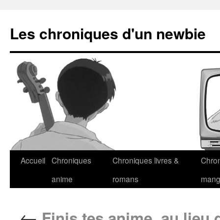
Les chroniques d'un newbie
Accueil
Chroniques
Chroniques livres &
Chro
anime
romans
man
←
Finis tes anime, au lieu 