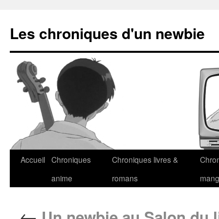
Les chroniques d'un newbie
Accueil
Chroniques
Chroniques livres &
Chro
anime
romans
man
←
Un newbie au Salon du li