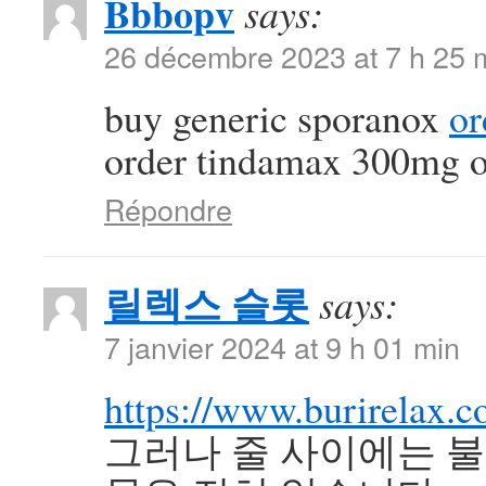
Bbbopv
says:
26 décembre 2023 at 7 h 25 
buy generic sporanox
or
order tindamax 300mg o
Répondre
릴렉스 슬롯
says:
7 janvier 2024 at 9 h 01 min
https://www.burirelax.
그러나 줄 사이에는 불