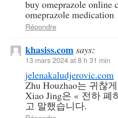
buy omeprazole online 
omeprazole medication
Répondre
khasiss.com
says:
13 mars 2024 at 8 h 31 min
jelenakaludjerovic.com
Zhu Houzhao는 
Xiao Jing은 « 전하
고 말했습니다.
Répondre