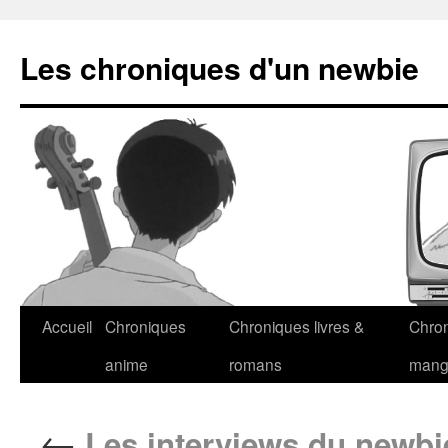
Les chroniques d'un newbie
Accueil
Chroniques
Chroniques livres &
Chro
anime
romans
man
←
Les interviews du newbie