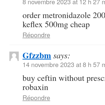
8 novembre 2023 at 12 h 27 
order metronidazole 20
keflex 500mg cheap
Répondre
Gfzzbm
says:
14 novembre 2023 at 8 h 57 
buy ceftin without pres
robaxin
Répondre