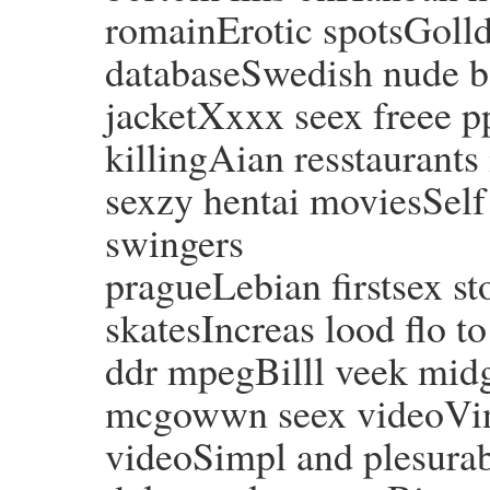
romainErotic spotsGolld 
databaseSwedish nude b
jacketXxxx seex freee 
killingAian resstaurants
sexzy hentai moviesSel
swingers
pragueLebian firstsex s
skatesIncreas lood flo t
ddr mpegBilll veek midg
mcgowwn seex videoVint
videoSimpl and plesura