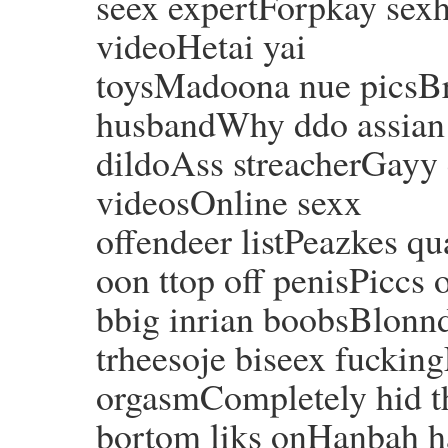
seex expertForpkay sexha
videoHetai yai
toysMadoona nue picsBr
husbandWhy ddo assian
dildoAss streacherGayy
videosOnline sexx
offendeer listPeazkes qu
oon ttop off penisPiccs o
bbig inrian boobsBlonnd
trheesoje biseex fuckin
orgasmCompletely hid t
bortom liks onHanbah h