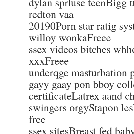
dylan sprluse teenBigg tt
redton vaa
20190Porn star ratig s
willoy wonkaFreee
ssex videos bitches whh
xxxFreee
underqge masturbation
gayy gaay pon bboy coll
certificateLatrex aand
swingers orgyStapon le
free
ssex sitesBreast fed ba