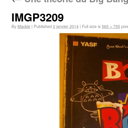
IMGP3209
By
Mackie
|
Published
2 janvier 2014
|
Full size is
565 × 755
pixe