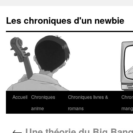
Les chroniques d'un newbie
Accueil
Chroniques
Chroniques livres &
Chro
anime
romans
man
←
Une théorie du Big Ban