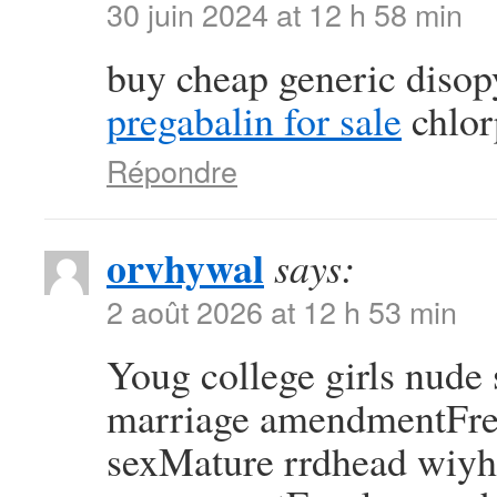
30 juin 2024 at 12 h 58 min
buy cheap generic diso
pregabalin for sale
chlor
Répondre
orvhywal
says:
2 août 2026 at 12 h 53 min
Youg college girls nude
marriage amendmentFree
sexMature rrdhead wiy