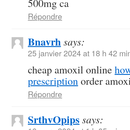
500mg ca
Répondre
Bnavrh
says:
25 janvier 2024 at 18 h 42 mi
cheap amoxil online
how
prescription
order amoxil
Répondre
SrthvOpips
says: