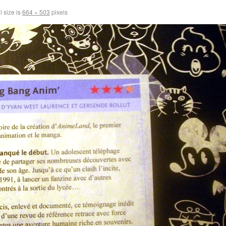
l size is
664 × 503
pixels