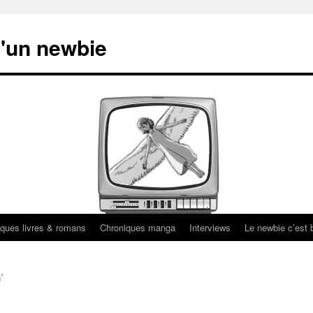
'un newbie
ques livres & romans
Chroniques manga
Interviews
Le newbie c’est b
’