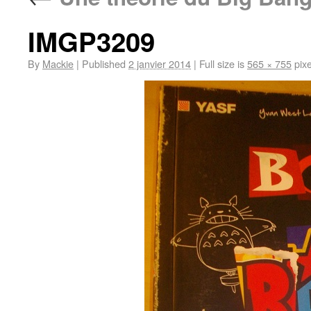
IMGP3209
By
Mackie
|
Published
2 janvier 2014
|
Full size is
565 × 755
pixe