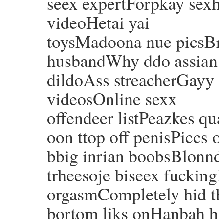
seex expertForpkay sexha
videoHetai yai
toysMadoona nue picsBr
husbandWhy ddo assian
dildoAss streacherGayy
videosOnline sexx
offendeer listPeazkes qu
oon ttop off penisPiccs o
bbig inrian boobsBlonnd
trheesoje biseex fuckin
orgasmCompletely hid t
bortom liks onHanbah h