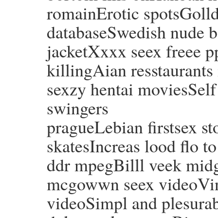
romainErotic spotsGolld 
databaseSwedish nude b
jacketXxxx seex freee 
killingAian resstaurants
sexzy hentai moviesSel
swingers
pragueLebian firstsex s
skatesIncreas lood flo t
ddr mpegBilll veek midg
mcgowwn seex videoVint
videoSimpl and plesura