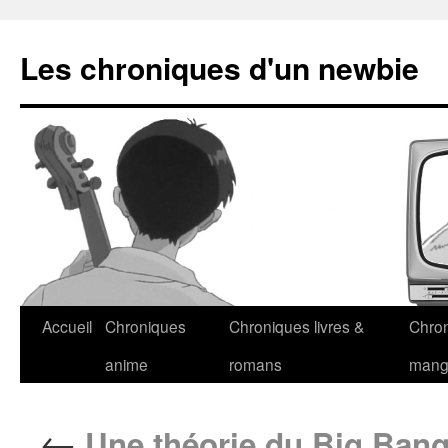
Les chroniques d'un newbie
Accueil
Chroniques
Chroniques livres &
Chro
anime
romans
man
←
Une théorie du Big Ban