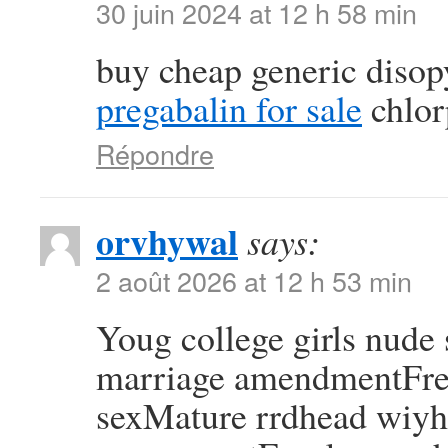
30 juin 2024 at 12 h 58 min
buy cheap generic diso
pregabalin for sale
chlor
Répondre
orvhywal
says:
2 août 2026 at 12 h 53 min
Youg college girls nude
marriage amendmentFree
sexMature rrdhead wiy