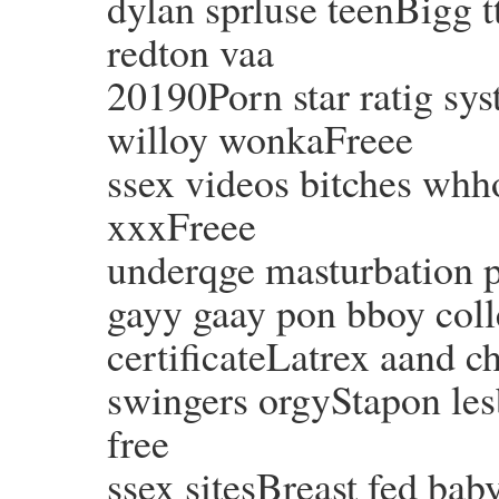
dylan sprluse teenBigg tt
redton vaa
20190Porn star ratig s
willoy wonkaFreee
ssex videos bitches whh
xxxFreee
underqge masturbation
gayy gaay pon bboy coll
certificateLatrex aand
swingers orgyStapon le
free
ssex sitesBreast fed ba