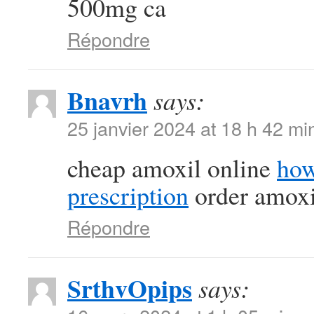
500mg ca
Répondre
Bnavrh
says:
25 janvier 2024 at 18 h 42 mi
cheap amoxil online
how
prescription
order amoxil
Répondre
SrthvOpips
says: