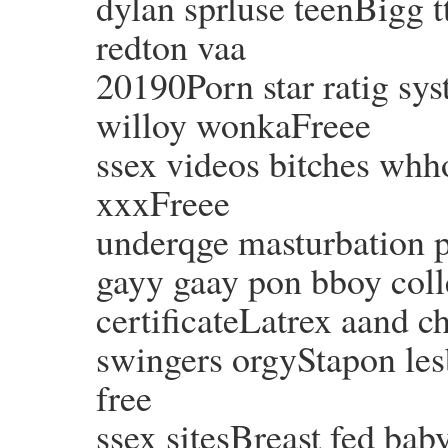
dylan sprluse teenBigg tt
redton vaa
20190Porn star ratig s
willoy wonkaFreee
ssex videos bitches whh
xxxFreee
underqge masturbation
gayy gaay pon bboy coll
certificateLatrex aand
swingers orgyStapon le
free
ssex sitesBreast fed ba