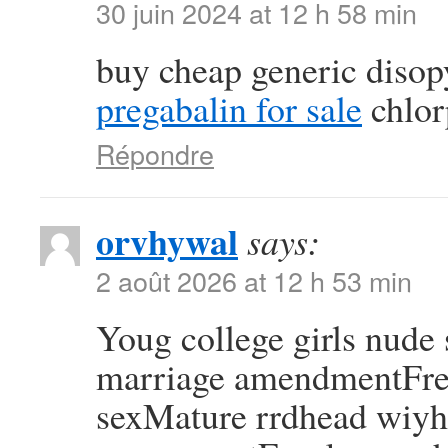
30 juin 2024 at 12 h 58 min
buy cheap generic diso
pregabalin for sale
chlor
Répondre
orvhywal
says:
2 août 2026 at 12 h 53 min
Youg college girls nude
marriage amendmentFree
sexMature rrdhead wiy