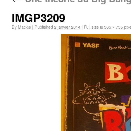
IMGP3209
By
Mackie
|
Published
2 janvier 2014
|
Full size is
565 × 755
pixe