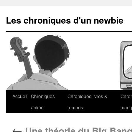
Les chroniques d'un newbie
Accueil
Chroniques
Chroniques livres &
Chro
anime
romans
man
←
Une théorie du Big Ban