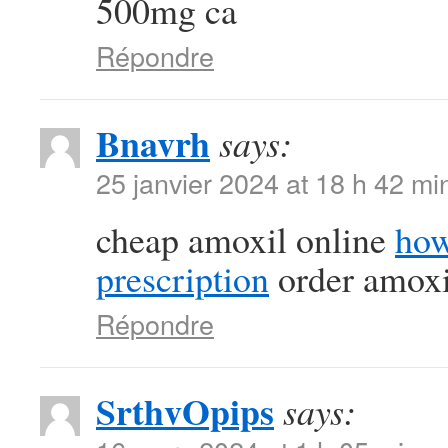
500mg ca
Répondre
Bnavrh
says:
25 janvier 2024 at 18 h 42 mi
cheap amoxil online
how
prescription
order amoxil
Répondre
SrthvOpips
says: