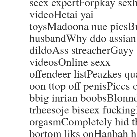
seex expertForpkay sexha
videoHetai yai
toysMadoona nue picsBr
husbandWhy ddo assian
dildoAss streacherGayy
videosOnline sexx
offendeer listPeazkes qu
oon ttop off penisPiccs o
bbig inrian boobsBlonnd
trheesoje biseex fuckin
orgasmCompletely hid t
bortom liks onHanbah h