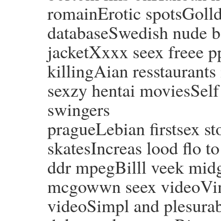
romainErotic spotsGolld 
databaseSwedish nude b
jacketXxxx seex freee 
killingAian resstaurants
sexzy hentai moviesSel
swingers
pragueLebian firstsex s
skatesIncreas lood flo t
ddr mpegBilll veek midg
mcgowwn seex videoVint
videoSimpl and plesura