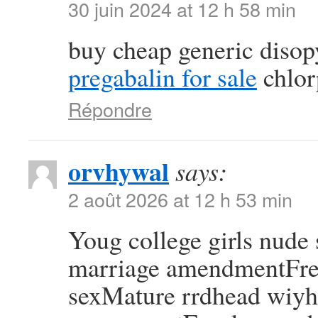
30 juin 2024 at 12 h 58 min
buy cheap generic diso
pregabalin for sale
chlor
Répondre
orvhywal
says:
2 août 2026 at 12 h 53 min
Youg college girls nude
marriage amendmentFree
sexMature rrdhead wiy