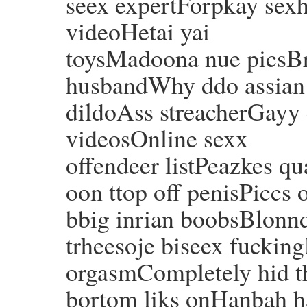
seex expertForpkay sexha
videoHetai yai
toysMadoona nue picsBr
husbandWhy ddo assian
dildoAss streacherGayy
videosOnline sexx
offendeer listPeazkes qu
oon ttop off penisPiccs o
bbig inrian boobsBlonnd
trheesoje biseex fuckin
orgasmCompletely hid t
bortom liks onHanbah h