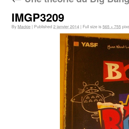
IMGP3209
By
Mackie
|
Published
2 janvier 2014
|
Full size is
565 × 755
pixe