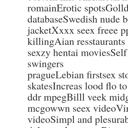
romainErotic spotsGolld 
databaseSwedish nude b
jacketXxxx seex freee 
killingAian resstaurants
sexzy hentai moviesSel
swingers
pragueLebian firstsex s
skatesIncreas lood flo t
ddr mpegBilll veek midg
mcgowwn seex videoVint
videoSimpl and plesura