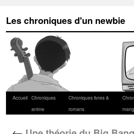
Les chroniques d'un newbie
Accueil
Chroniques
Chroniques livres &
Chro
anime
romans
man
←
Une théorie du Big Ban