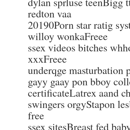
dylan sprluse teenBigg tt
redton vaa
20190Porn star ratig s
willoy wonkaFreee
ssex videos bitches whh
xxxFreee
underqge masturbation
gayy gaay pon bboy coll
certificateLatrex aand
swingers orgyStapon le
free
ssex sitesBreast fed ba