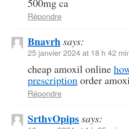
500mg ca
Répondre
Bnavrh
says:
25 janvier 2024 at 18 h 42 mi
cheap amoxil online
how
prescription
order amoxil
Répondre
SrthvOpips
says: