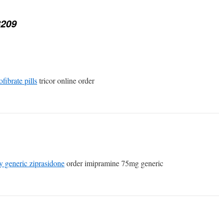
209
ofibrate pills
tricor online order
y generic ziprasidone
order imipramine 75mg generic