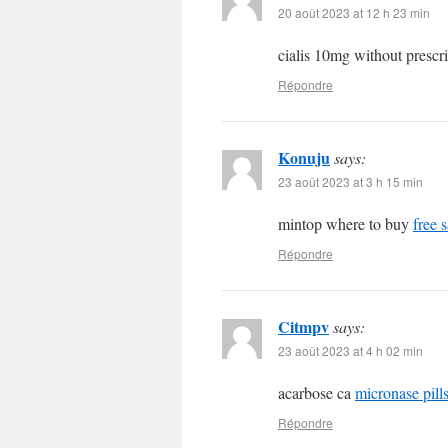
20 août 2023 at 12 h 23 min
cialis 10mg without prescr
Répondre
Konuju
says:
23 août 2023 at 3 h 15 min
mintop where to buy
free 
Répondre
Citmpv
says:
23 août 2023 at 4 h 02 min
acarbose ca
micronase pill
Répondre