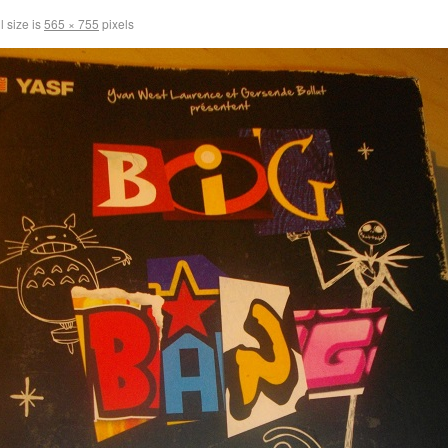
l size is
565 × 755
pixels