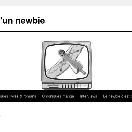
'un newbie
ques livres & romans
Chroniques manga
Interviews
Le newbie c’est b
’