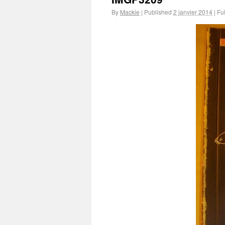
By
Mackie
|
Published
2 janvier 2014
|
Ful