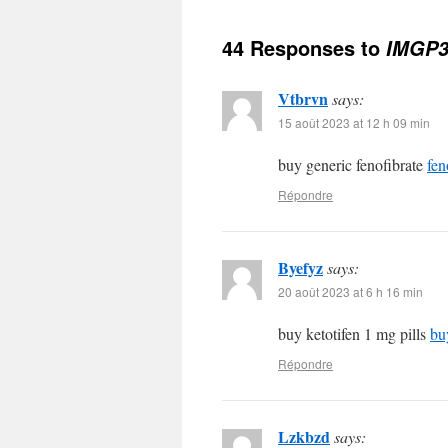
44 Responses to
IMGP3
Vtbrvn
says:
15 août 2023 at 12 h 09 min
buy generic fenofibrate
fen
Répondre
Byefyz
says:
20 août 2023 at 6 h 16 min
buy ketotifen 1 mg pills
bu
Répondre
Lzkbzd
says: