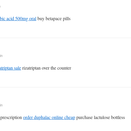
n
bic acid 500mg oral
buy betapace pills
in
triptan sale
rizatriptan over the counter
in
prescription
order duphalac online cheap
purchase lactulose bottless