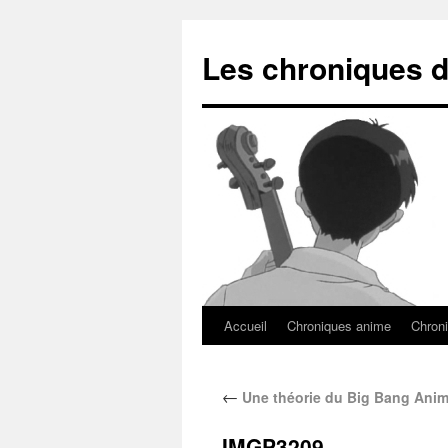
Les chroniques d
Accueil
Chroniques anime
Chroni
←
Une théorie du Big Bang Anim
IMGP3209