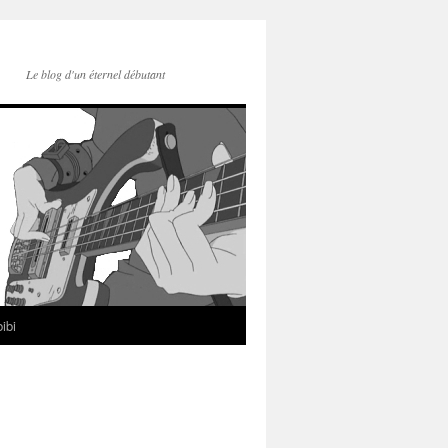
Le blog d'un éternel débutant
ibi