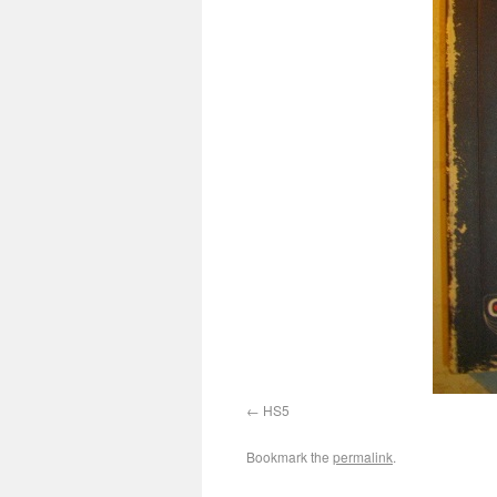
HS5
Bookmark the
permalink
.