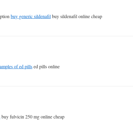
iption
buy generic sildenafil
buy sildenafil online cheap
samples of ed pills
ed pills online
s
buy fulvicin 250 mg online cheap