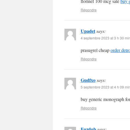
florinef 100 mcg sale
buy g
Répondre
Upadet
says:
4 septembre 2023 at 3 h 30 mi
prasugrel cheap
order detr
Répondre
Gudfxo
says:
5 septembre 2023 at 4 h 09 mi
buy generic monograph for
Répondre
Fqzdqb
says: