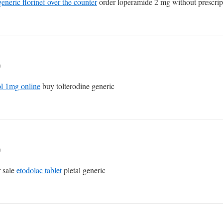
eneric florinef over the counter
order loperamide 2 mg without prescrip
n
ol 1mg online
buy tolterodine generic
n
 sale
etodolac tablet
pletal generic