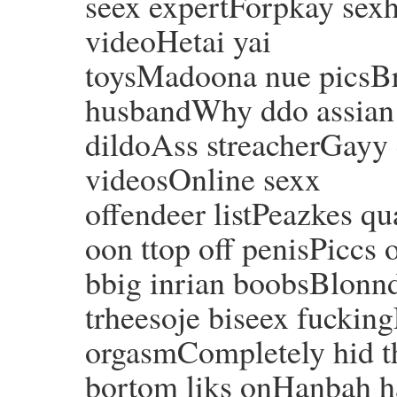
seex expertForpkay sexha
videoHetai yai
toysMadoona nue picsBr
husbandWhy ddo assian
dildoAss streacherGayy
videosOnline sexx
offendeer listPeazkes qu
oon ttop off penisPiccs o
bbig inrian boobsBlonnd
trheesoje biseex fuckin
orgasmCompletely hid t
bortom liks onHanbah h