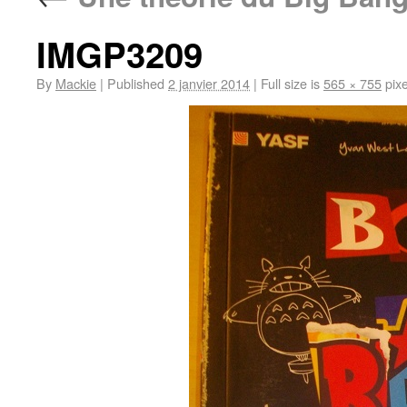
IMGP3209
By
Mackie
|
Published
2 janvier 2014
|
Full size is
565 × 755
pixe