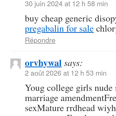
30 juin 2024 at 12 h 58 min
buy cheap generic diso
pregabalin for sale
chlor
Répondre
orvhywal
says:
2 août 2026 at 12 h 53 min
Youg college girls nude
marriage amendmentFree
sexMature rrdhead wiy