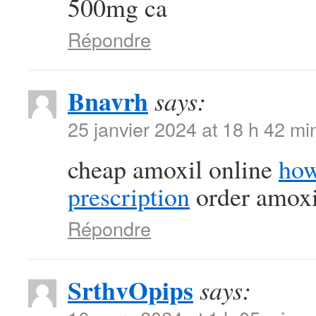
500mg ca
Répondre
Bnavrh
says:
25 janvier 2024 at 18 h 42 mi
cheap amoxil online
how
prescription
order amoxil
Répondre
SrthvOpips
says: