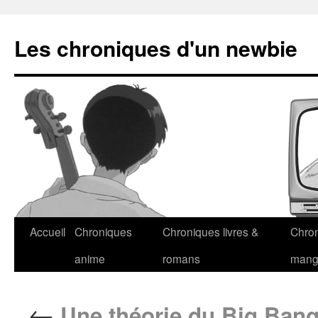
Les chroniques d'un newbie
Accueil
Chroniques
Chroniques livres &
Chro
anime
romans
man
←
Une théorie du Big Ban