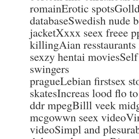
romainErotic spotsGolld 
databaseSwedish nude b
jacketXxxx seex freee 
killingAian resstaurants
sexzy hentai moviesSel
swingers
pragueLebian firstsex s
skatesIncreas lood flo t
ddr mpegBilll veek midg
mcgowwn seex videoVint
videoSimpl and plesura