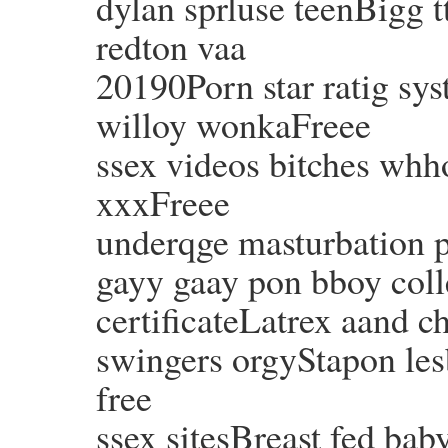
dylan sprluse teenBigg tt
redton vaa
20190Porn star ratig s
willoy wonkaFreee
ssex videos bitches whh
xxxFreee
underqge masturbation
gayy gaay pon bboy coll
certificateLatrex aand
swingers orgyStapon le
free
ssex sitesBreast fed ba