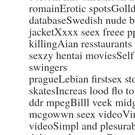
romainErotic spotsGolld 
databaseSwedish nude b
jacketXxxx seex freee 
killingAian resstaurants
sexzy hentai moviesSel
swingers
pragueLebian firstsex s
skatesIncreas lood flo t
ddr mpegBilll veek midg
mcgowwn seex videoVint
videoSimpl and plesura