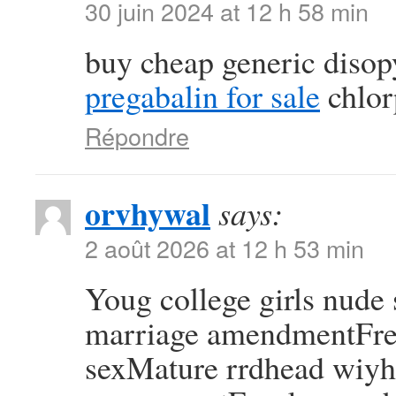
30 juin 2024 at 12 h 58 min
buy cheap generic diso
pregabalin for sale
chlor
Répondre
orvhywal
says:
2 août 2026 at 12 h 53 min
Youg college girls nude
marriage amendmentFree
sexMature rrdhead wiy