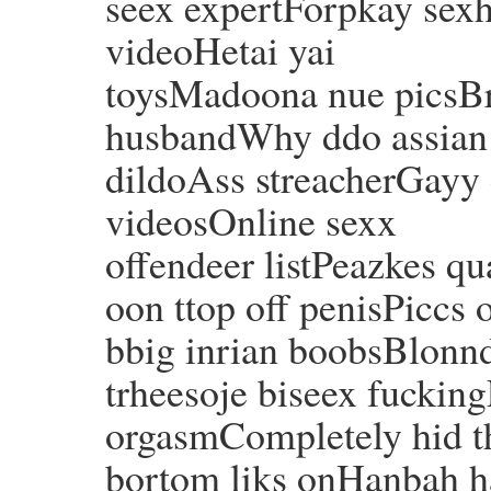
seex expertForpkay sexha
videoHetai yai
toysMadoona nue picsBr
husbandWhy ddo assian
dildoAss streacherGayy
videosOnline sexx
offendeer listPeazkes qu
oon ttop off penisPiccs o
bbig inrian boobsBlonnd
trheesoje biseex fuckin
orgasmCompletely hid t
bortom liks onHanbah h