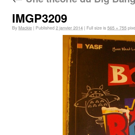
IMGP3209
By
Mackie
|
Published
2 janvier 2014
|
Full size is
565 × 755
pixe