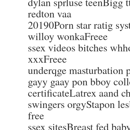
dylan sprluse teenBigg tt
redton vaa
20190Porn star ratig s
willoy wonkaFreee
ssex videos bitches whh
xxxFreee
underqge masturbation
gayy gaay pon bboy coll
certificateLatrex aand
swingers orgyStapon le
free
ssex sitesBreast fed ba