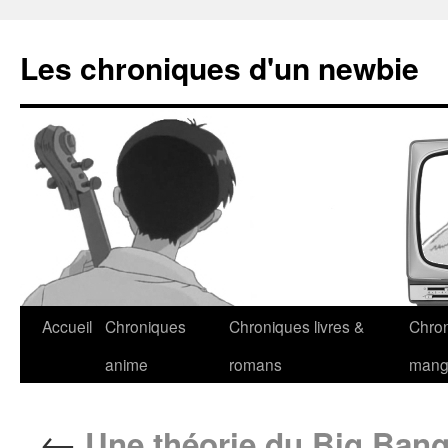
Les chroniques d'un newbie
Accueil
Chroniques
Chroniques livres &
Chro
anime
romans
man
←
Une théorie du Big Ban