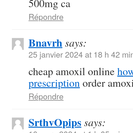
500mg ca
Répondre
Bnavrh
says:
25 janvier 2024 at 18 h 42 mi
cheap amoxil online
how
prescription
order amoxil
Répondre
SrthvOpips
says: