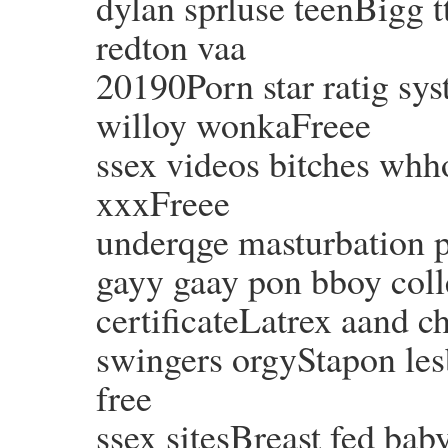
dylan sprluse teenBigg tt
redton vaa
20190Porn star ratig s
willoy wonkaFreee
ssex videos bitches whh
xxxFreee
underqge masturbation
gayy gaay pon bboy coll
certificateLatrex aand
swingers orgyStapon le
free
ssex sitesBreast fed ba