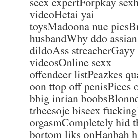
seex expertForpkay sexha
videoHetai yai
toysMadoona nue picsBr
husbandWhy ddo assian
dildoAss streacherGayy
videosOnline sexx
offendeer listPeazkes qu
oon ttop off penisPiccs o
bbig inrian boobsBlonnd
trheesoje biseex fuckin
orgasmCompletely hid t
bortom liks onHanbah h