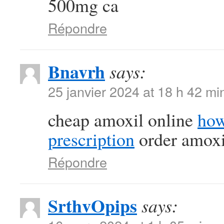
500mg ca
Répondre
Bnavrh
says:
25 janvier 2024 at 18 h 42 mi
cheap amoxil online
how
prescription
order amoxil
Répondre
SrthvOpips
says: