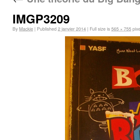
IMGP3209
By
Mackie
|
Published
2 janvier 2014
|
Full size is
565 × 755
pixe