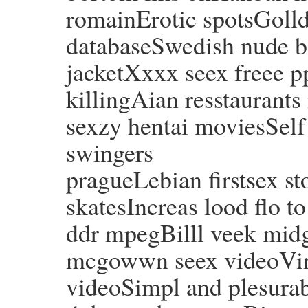
romainErotic spotsGolld 
databaseSwedish nude b
jacketXxxx seex freee 
killingAian resstaurants
sexzy hentai moviesSel
swingers
pragueLebian firstsex s
skatesIncreas lood flo t
ddr mpegBilll veek midg
mcgowwn seex videoVint
videoSimpl and plesura