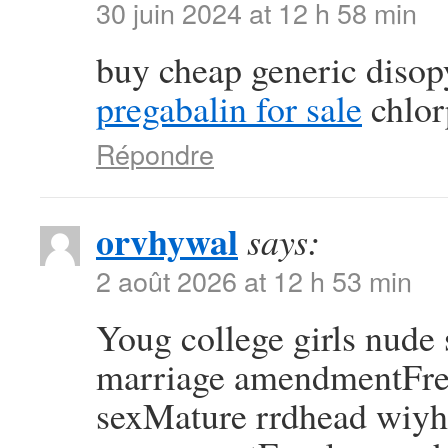
30 juin 2024 at 12 h 58 min
buy cheap generic diso
pregabalin for sale
chlor
Répondre
orvhywal
says:
2 août 2026 at 12 h 53 min
Youg college girls nude
marriage amendmentFree
sexMature rrdhead wiy