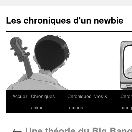
Les chroniques d'un newbie
Accueil
Chroniques
Chroniques livres &
Chro
anime
romans
man
←
Une théorie du Big Ban