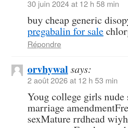
30 juin 2024 at 12 h 58 min
buy cheap generic diso
pregabalin for sale
chlor
Répondre
orvhywal
says:
2 août 2026 at 12 h 53 min
Youg college girls nude
marriage amendmentFree
sexMature rrdhead wiy