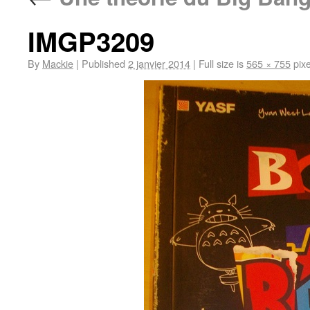
IMGP3209
By
Mackie
|
Published
2 janvier 2014
|
Full size is
565 × 755
pixe