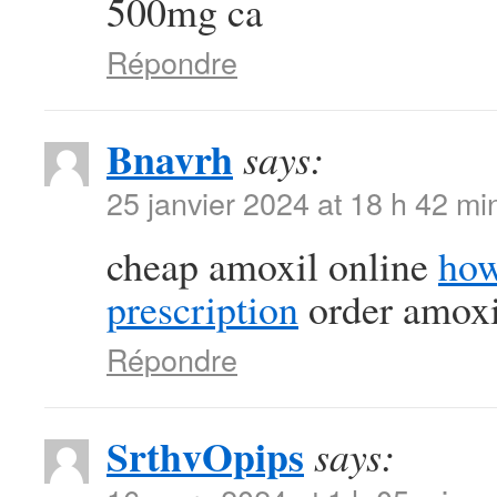
500mg ca
Répondre
Bnavrh
says:
25 janvier 2024 at 18 h 42 mi
cheap amoxil online
how
prescription
order amoxil
Répondre
SrthvOpips
says: