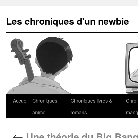
Les chroniques d'un newbie
Accueil
Chroniques
Chroniques livres &
Chro
anime
romans
man
←
Une théorie du Big Ban