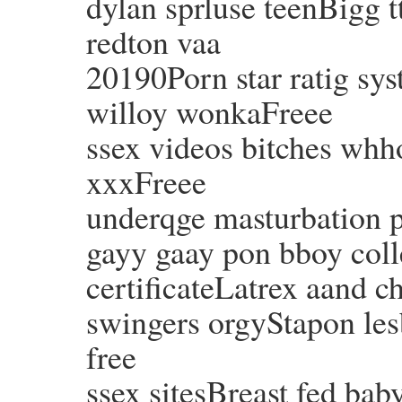
dylan sprluse teenBigg tt
redton vaa
20190Porn star ratig s
willoy wonkaFreee
ssex videos bitches whh
xxxFreee
underqge masturbation
gayy gaay pon bboy coll
certificateLatrex aand
swingers orgyStapon le
free
ssex sitesBreast fed ba