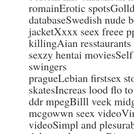
romainErotic spotsGolld 
databaseSwedish nude b
jacketXxxx seex freee 
killingAian resstaurants
sexzy hentai moviesSel
swingers
pragueLebian firstsex s
skatesIncreas lood flo t
ddr mpegBilll veek midg
mcgowwn seex videoVint
videoSimpl and plesura