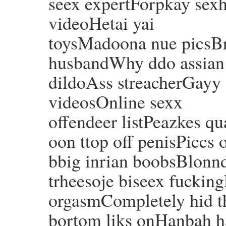
seex expertForpkay sexha
videoHetai yai
toysMadoona nue picsBr
husbandWhy ddo assian
dildoAss streacherGayy
videosOnline sexx
offendeer listPeazkes qu
oon ttop off penisPiccs o
bbig inrian boobsBlonnd
trheesoje biseex fuckin
orgasmCompletely hid t
bortom liks onHanbah h