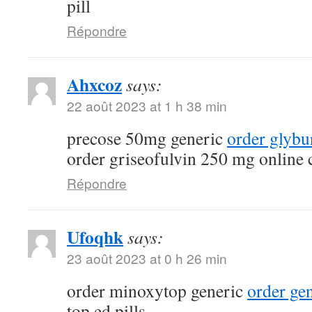
pill
Répondre
Ahxcoz
says:
22 août 2023 at 1 h 38 min
precose 50mg generic
order glybu
order griseofulvin 250 mg online 
Répondre
Ufoqhk
says:
23 août 2023 at 0 h 26 min
order minoxytop generic
order ge
top ed pills