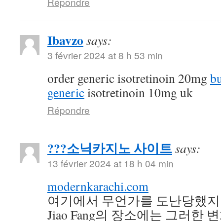
Répondre
Ibavzo
says:
3 février 2024 at 8 h 53 min
order generic isotretinoin 20mg
b
generic
isotretinoin 10mg uk
Répondre
???소닉카지노 사이트
says:
13 février 2024 at 18 h 04 min
modernkarachi.com
여기에서 무언가를 도난당했지
Jiao Fang의 장소에는 그러