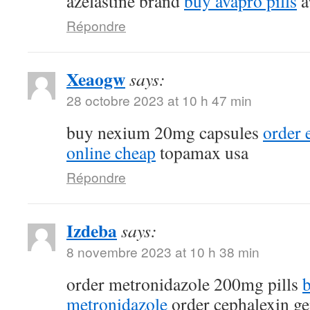
azelastine brand
buy avapro pills
a
Répondre
Xeaogw
says:
28 octobre 2023 at 10 h 47 min
buy nexium 20mg capsules
order
online cheap
topamax usa
Répondre
Izdeba
says:
8 novembre 2023 at 10 h 38 min
order metronidazole 200mg pills
metronidazole
order cephalexin ge