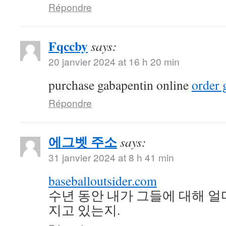
Répondre
Fqccby
says:
20 janvier 2024 at 16 h 20 min
purchase gabapentin online
order 
Répondre
에그벳 주소
says:
31 janvier 2024 at 8 h 41 min
baseballoutsider.com
수년 동안 내가 그들에 대해 얼
지고 있는지.