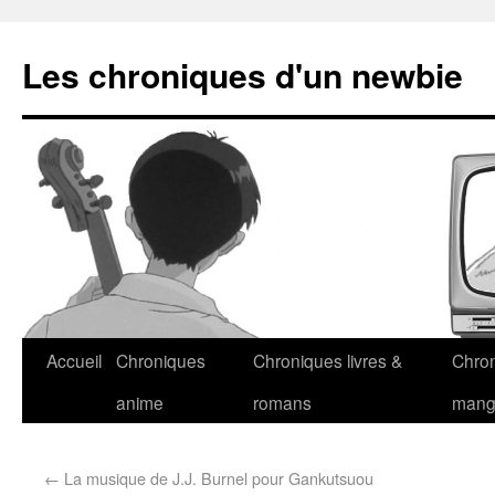
Les chroniques d'un newbie
Accueil
Chroniques
Chroniques livres &
Chro
anime
romans
man
←
La musique de J.J. Burnel pour Gankutsuou