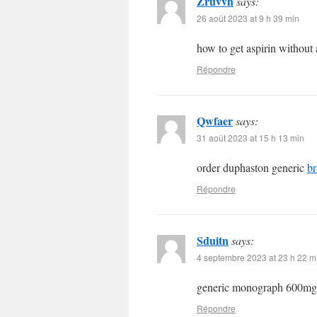
Zruvvh
says:
26 août 2023 at 9 h 39 min
how to get aspirin without 
Répondre
Qwfaer
says:
31 août 2023 at 15 h 13 min
order duphaston generic
b
Répondre
Sduitn
says:
4 septembre 2023 at 23 h 22 m
generic monograph 600m
Répondre