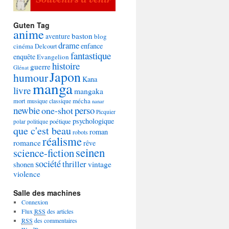
Guten Tag
anime
baston
aventure
blog
drame
enfance
cinéma
Delcourt
fantastique
enquête
Evangelion
histoire
guerre
Glénat
Japon
humour
Kana
manga
livre
mangaka
mécha
mort
musique classique
nanar
newbie
perso
one-shot
Picquier
psychologique
poétique
polar
politique
que c'est beau
roman
robots
réalisme
romance
rêve
seinen
science-fiction
société
thriller
vintage
shonen
violence
Salle des machines
Connexion
Flux
RSS
des articles
RSS
des commentaires