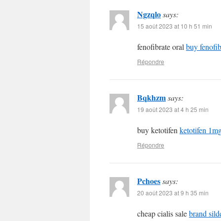
Ngzqlo
says:
15 août 2023 at 10 h 51 min
fenofibrate oral
buy fenofib
Répondre
Bqkhzm
says:
19 août 2023 at 4 h 25 min
buy ketotifen
ketotifen 1m
Répondre
Pchoes
says:
20 août 2023 at 9 h 35 min
cheap cialis sale
brand sil