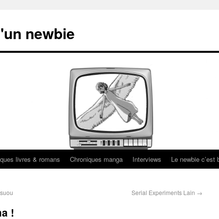
'un newbie
ques livres & romans
Chroniques manga
Interviews
Le newbie c’est b
tsuou
Serial Experiments Lain
→
a !