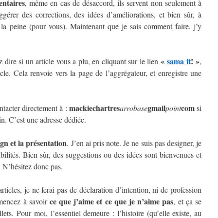
entaires
, même en cas de désaccord, ils servent non seulement à
érer des corrections, des idées d’améliorations, et bien sûr, à
t la peine (pour vous). Maintenant que je sais comment faire, j’y
«
sama it
! »
 dire si un article vous a plu, en cliquant sur le lien
,
cle. Cela renvoie vers la page de l’aggrégateur, et enregistre une
mackiechartres
gmail
com
ontacter directement à :
arrobase
point
si
in. C’est une adresse dédiée.
ign et la présentation
. J’en ai pris note. Je ne suis pas designer, je
ilités. Bien sûr, des suggestions ou des idées sont bienvenues et
! N’hésitez donc pas.
 articles, je ne ferai pas de déclaration d’intention, ni de profession
ce que j’aime et ce que je n’aime pas
mmencez à savoir
, et ça se
lets. Pour moi, l’essentiel demeure : l’histoire (qu’elle existe, au