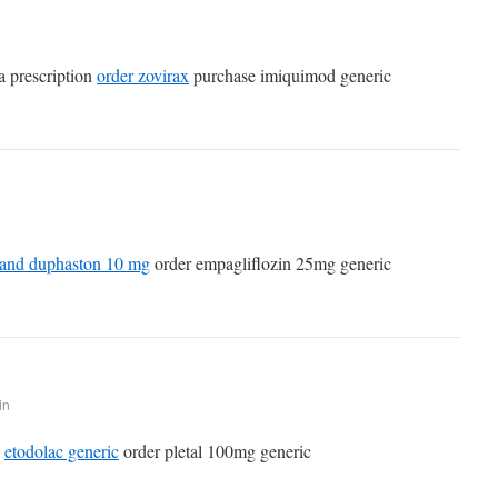
a prescription
order zovirax
purchase imiquimod generic
rand duphaston 10 mg
order empagliflozin 25mg generic
in
g
etodolac generic
order pletal 100mg generic