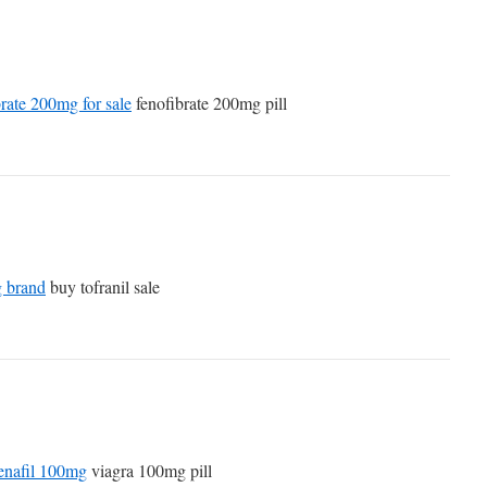
rate 200mg for sale
fenofibrate 200mg pill
g brand
buy tofranil sale
denafil 100mg
viagra 100mg pill