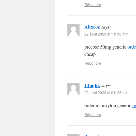
Répondre
Ahxcoz
says:
22 août 2023 at 1 h 38 min
precose 50mg generic
orde
cheap
Répondre
Ufoqhk
says:
23 août 2023 at 0 h 26 min
order minoxytop generic
o
Répondre