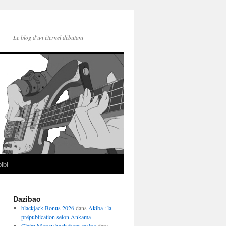
Le blog d'un éternel débutant
ibi
Dazibao
blackjack Bonus 2026
dans
Akiba : la
prépublication selon Ankama