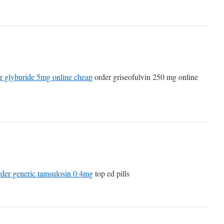
r glyburide 5mg online cheap
order griseofulvin 250 mg online
rder generic tamsulosin 0.4mg
top ed pills