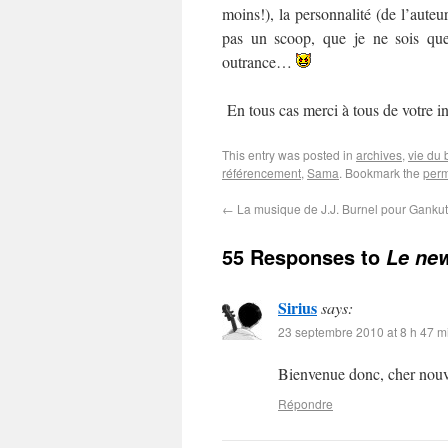
moins!), la personnalité (de l’auteu
pas un scoop, que je ne sois q
outrance…
En tous cas merci à tous de votre inté
This entry was posted in
archives
,
vie du 
référencement
,
Sama
. Bookmark the
perm
←
La musique de J.J. Burnel pour Ganku
55 Responses to
Le new
Sirius
says:
23 septembre 2010 at 8 h 47 m
Bienvenue donc, cher nouv
Répondre