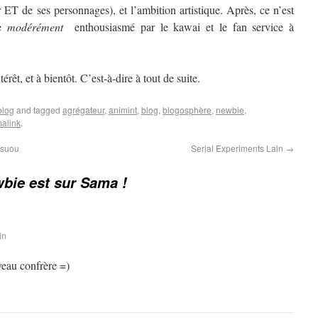
r ET de ses personnages), et l’ambition artistique. Après, ce n’est
ue
modérément
enthousiasmé par le kawai et le fan service à
rêt, et à bientôt. C’est-à-dire à tout de suite.
blog
and tagged
agrégateur
,
animint
,
blog
,
blogosphère
,
newbie
,
alink
.
tsuou
Serial Experiments Lain
→
bie est sur Sama !
in
eau confrère =)