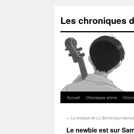
Les chroniques d
Accueil
Chroniques anime
Chroni
←
La musique de J.J. Burnel pour Ganku
Le newbie est sur Sam