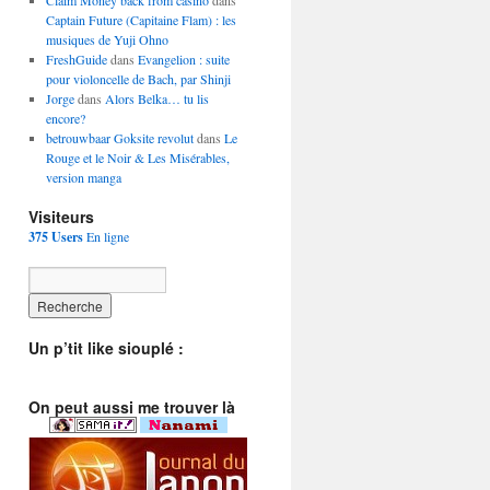
Claim Money back from casino
dans
Captain Future (Capitaine Flam) : les
musiques de Yuji Ohno
FreshGuide
dans
Evangelion : suite
pour violoncelle de Bach, par Shinji
Jorge
dans
Alors Belka… tu lis
encore?
betrouwbaar Goksite revolut
dans
Le
Rouge et le Noir & Les Misérables,
version manga
Visiteurs
375 Users
En ligne
Un p’tit like siouplé :
On peut aussi me trouver là