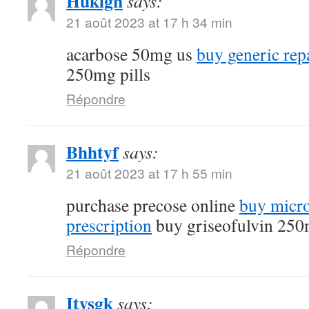
Huklgn
says:
21 août 2023 at 17 h 34 min
acarbose 50mg us
buy generic rep
250mg pills
Répondre
Bhhtyf
says:
21 août 2023 at 17 h 55 min
purchase precose online
buy micro
prescription
buy griseofulvin 25
Répondre
Itysgk
says: