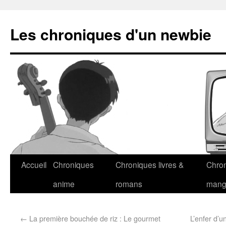
Les chroniques d'un newbie
Accueil
Chroniques
Chroniques livres &
Chro
anime
romans
man
←
La première bouchée de riz : Le gourmet
L’enfer d’u