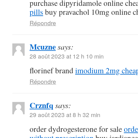
purchase dipyridamole online ch
pills
buy pravachol 10mg online c
Répondre
Mcuzne
says:
28 août 2023 at 12 h 10 min
florinef brand
imodium 2mg chea
Répondre
Crznfq
says:
29 août 2023 at 8 h 32 min
order dydrogesterone for sale
orde
without prescription
buy jardiance