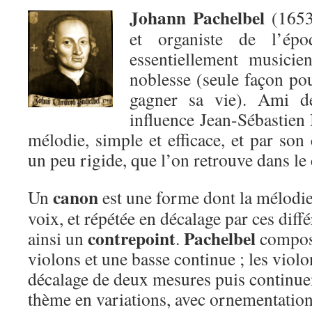
Johann Pachelbel
(1653
et organiste de l’épo
essentiellement musicie
noblesse (seule façon po
gagner sa vie). Ami de
influence Jean-Sébastien 
mélodie, simple et efficace, et par son
un peu rigide, que l’on retrouve dans le
canon
Un
est une forme dont la mélodie 
voix, et répétée en décalage par ces diffé
con
trepoint
Pachelbel
ainsi un
.
compose
violons et une basse continue ; les viol
décalage de deux mesures puis continue
thème en variations, avec ornementation,