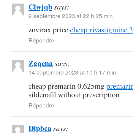
Clwjqb
says:
9 septembre 2023 at 22 h 25 min
zovirax price
cheap rivastigmine 
Répondre
Zgqcna
says:
14 septembre 2023 at 10 h 17 min
cheap premarin 0.625mg
premarin
sildenafil without prescription
Répondre
Dlpbca
says: