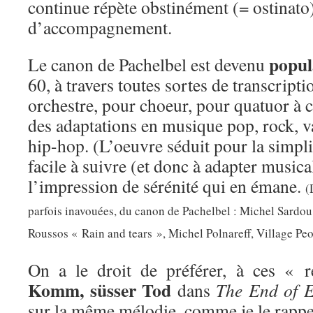
continue répète obstinément (= ostinat
d’accompagnement.
popul
Le canon de Pachelbel est devenu
60, à travers toutes sortes de transcrip
orchestre, pour choeur, pour quatuor à c
des adaptations en musique pop, rock, v
hip-hop. (L’oeuvre séduit pour la simpli
facile à suivre (et donc à adapter music
l’impression de sérénité qui en émane.
(
parfois inavouées, du canon de Pachelbel : Michel Sardo
Roussos « Rain and tears », Michel Polnareff, Village Pe
On a le droit de préférer, à ces « r
Komm, süsser Tod
dans
The End of E
sur la même mélodie, comme je le rapp