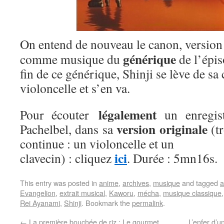
On entend de nouveau le canon, version 
générique
comme musique du
de l’épis
fin de ce générique, Shinji se lève de sa
violoncelle et s’en va.
légalement
Pour écouter
un enregis
version originale
Pachelbel, dans sa
(tr
continue : un violoncelle et un
ici
clavecin) : cliquez
. Durée : 5mn16s.
This entry was posted in
anime
,
archives
,
musique
and tagged
a
Evangelion
,
extrait musical
,
Kaworu
,
mécha
,
musique classique
Rei Ayanami
,
Shinji
. Bookmark the
permalink
.
←
La première bouchée de riz : Le gourmet
L’enfer d’u